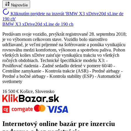
Najnovšie
Kliknutím prejdete na inzerát 'BMW X3 xDrive20d xLine de
190 ch'
BMW X3 xDrive20d xLine de 190 ch
Predávam svoje vozidlo, prvýkrát registrované 28. septembra 2018;
je vo výbornom celkovom stave. Vozidlo bolo starostlivo
udržiavané, je veľmi príjemné na šoférovanie a ponúka vynikajúcu
rovnováhu medzi komfortom, výkonom a spotrebou paliva. Pohon
všetkých kolies xDrive zaisťuje vynikajúcu trakciu vo všetkých
ročných obdobiach. Technické špecifikácie modelu X3: -
Posilňovač riadenia - Zadné sedadlo delené v pomere 60/40 -
Centrálne zamykanie - Kontrola trakcie (ASR) - Predné airbagy -
Predné a bočné airbagy - Kontrola stability (ESP) - Automatické
svetlomety
16 500 €
Košice, Slovensko
Internetový
online bazár
pre
inzerciu