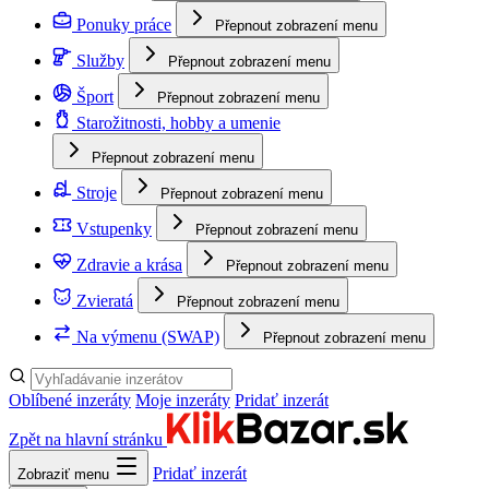
Ponuky práce
Přepnout zobrazení menu
Služby
Přepnout zobrazení menu
Šport
Přepnout zobrazení menu
Starožitnosti, hobby a umenie
Přepnout zobrazení menu
Stroje
Přepnout zobrazení menu
Vstupenky
Přepnout zobrazení menu
Zdravie a krása
Přepnout zobrazení menu
Zvieratá
Přepnout zobrazení menu
Na výmenu (SWAP)
Přepnout zobrazení menu
Oblíbené inzeráty
Moje inzeráty
Pridať inzerát
Zpět na hlavní stránku
Pridať inzerát
Zobraziť menu