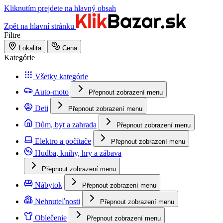
Kliknutím prejdete na hlavný obsah
Zpět na hlavní stránku
Filtre
Lokalita
Cena
Kategórie
Všetky kategórie
Auto-moto
Přepnout zobrazení menu
Deti
Přepnout zobrazení menu
Dům, byt a zahrada
Přepnout zobrazení menu
Elektro a počítače
Přepnout zobrazení menu
Hudba, knihy, hry a zábava
Přepnout zobrazení menu
Nábytok
Přepnout zobrazení menu
Nehnuteľnosti
Přepnout zobrazení menu
Oblečenie
Přepnout zobrazení menu