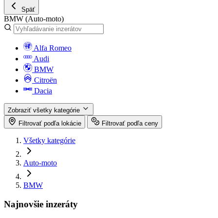
Späť
BMW
(Auto-moto)
Alfa Romeo
Audi
BMW
Citroën
Dacia
Zobraziť všetky kategórie
Filtrovať podľa lokácie
Filtrovať podľa ceny
Všetky kategórie
Auto-moto
BMW
Najnovšie inzeráty