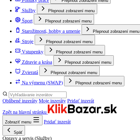
Ponuky práce
Přepnout zobrazení menu
Služby
Přepnout zobrazení menu
Šport
Přepnout zobrazení menu
Starožitnosti, hobby a umenie
Přepnout zobrazení menu
Stroje
Přepnout zobrazení menu
Vstupenky
Přepnout zobrazení menu
Zdravie a krása
Přepnout zobrazení menu
Zvieratá
Přepnout zobrazení menu
Na výmenu (SWAP)
Přepnout zobrazení menu
Oblíbené inzeráty
Moje inzeráty
Pridať inzerát
Zpět na hlavní stránku
Pridať inzerát
Zobraziť menu
Späť
Opravy a servis
(Služby)