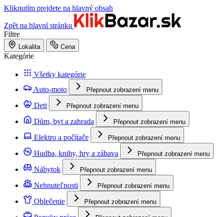
Kliknutím prejdete na hlavný obsah
Zpět na hlavní stránku
Filtre
Lokalita
Cena
Kategórie
Všetky kategórie
Auto-moto
Přepnout zobrazení menu
Deti
Přepnout zobrazení menu
Dům, byt a zahrada
Přepnout zobrazení menu
Elektro a počítače
Přepnout zobrazení menu
Hudba, knihy, hry a zábava
Přepnout zobrazení menu
Nábytok
Přepnout zobrazení menu
Nehnuteľnosti
Přepnout zobrazení menu
Oblečenie
Přepnout zobrazení menu