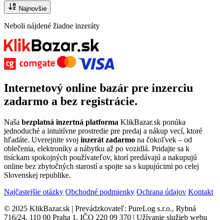
Najnovšie
Neboli nájdené žiadne inzeráty
Internetový
online bazár
pre
inzerciu
zadarmo
a bez registrácie.
Naša
bezplatná inzertná platforma
KlikBazar.sk ponúka
jednoduché a intuitívne prostredie pre predaj a nákup vecí, ktoré
hľadáte. Uverejnite svoj
inzerát zadarmo
na čokoľvek – od
oblečenia, elektroniky a nábytku až po vozidlá. Pridajte sa k
tisíckam spokojných používateľov, ktorí predávajú a nakupujú
online bez zbytočných starostí a spojte sa s kupujúcimi po celej
Slovenskej republike.
Najčastejšie otázky
Obchodné podmienky
Ochrana údajov
Kontakt
© 2025 KlikBazar.sk | Prevádzkovateľ: PureLog s.r.o., Rybná
716/24, 110 00 Praha 1, IČO 220 09 370 | Užívanie služieb webu