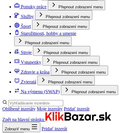
Ponuky práce
Přepnout zobrazení menu
Služby
Přepnout zobrazení menu
Šport
Přepnout zobrazení menu
Starožitnosti, hobby a umenie
Přepnout zobrazení menu
Stroje
Přepnout zobrazení menu
Vstupenky
Přepnout zobrazení menu
Zdravie a krása
Přepnout zobrazení menu
Zvieratá
Přepnout zobrazení menu
Na výmenu (SWAP)
Přepnout zobrazení menu
Oblíbené inzeráty
Moje inzeráty
Pridať inzerát
Zpět na hlavní stránku
Pridať inzerát
Zobraziť menu