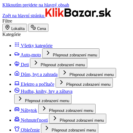
Kliknutím prejdete na hlavný obsah
Zpět na hlavní stránku
Filtre
Lokalita
Cena
Kategórie
Všetky kategórie
Auto-moto
Přepnout zobrazení menu
Deti
Přepnout zobrazení menu
Dům, byt a zahrada
Přepnout zobrazení menu
Elektro a počítače
Přepnout zobrazení menu
Hudba, knihy, hry a zábava
Přepnout zobrazení menu
Nábytok
Přepnout zobrazení menu
Nehnuteľnosti
Přepnout zobrazení menu
Oblečenie
Přepnout zobrazení menu