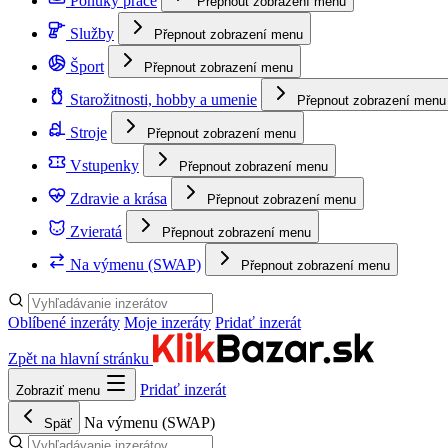
Ponuky práce
Přepnout zobrazení menu
Služby
Přepnout zobrazení menu
Šport
Přepnout zobrazení menu
Starožitnosti, hobby a umenie
Přepnout zobrazení menu
Stroje
Přepnout zobrazení menu
Vstupenky
Přepnout zobrazení menu
Zdravie a krása
Přepnout zobrazení menu
Zvieratá
Přepnout zobrazení menu
Na výmenu (SWAP)
Přepnout zobrazení menu
Oblíbené inzeráty
Moje inzeráty
Pridať inzerát
Zpět na hlavní stránku
Pridať inzerát
Zobraziť menu
Na výmenu (SWAP)
Späť