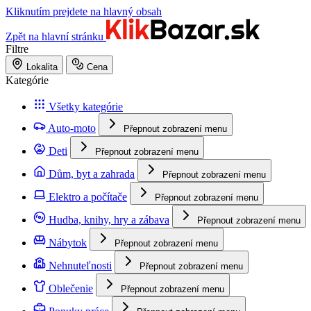
Kliknutím prejdete na hlavný obsah
Zpět na hlavní stránku
Filtre
Lokalita
Cena
Kategórie
Všetky kategórie
Auto-moto
Přepnout zobrazení menu
Deti
Přepnout zobrazení menu
Dům, byt a zahrada
Přepnout zobrazení menu
Elektro a počítače
Přepnout zobrazení menu
Hudba, knihy, hry a zábava
Přepnout zobrazení menu
Nábytok
Přepnout zobrazení menu
Nehnuteľnosti
Přepnout zobrazení menu
Oblečenie
Přepnout zobrazení menu