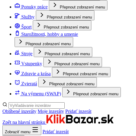
Ponuky práce
Přepnout zobrazení menu
Služby
Přepnout zobrazení menu
Šport
Přepnout zobrazení menu
Starožitnosti, hobby a umenie
Přepnout zobrazení menu
Stroje
Přepnout zobrazení menu
Vstupenky
Přepnout zobrazení menu
Zdravie a krása
Přepnout zobrazení menu
Zvieratá
Přepnout zobrazení menu
Na výmenu (SWAP)
Přepnout zobrazení menu
Oblíbené inzeráty
Moje inzeráty
Pridať inzerát
Zpět na hlavní stránku
Pridať inzerát
Zobraziť menu