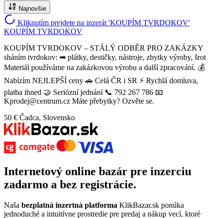
Najnovšie
Kliknutím prejdete na inzerát 'KOUPÍM TVRDOKOV'
KOUPÍM TVRDOKOV
KOUPÍM TVRDOKOV – STÁLÝ ODBĚR PRO ZAKÁZKY
sháním tvrdokov: ➡ plátky, destičky, nástroje, zbytky výroby, šrot
Materiál používáme na zakázkovou výrobu a další zpracování. 💰
Nabízím NEJLEPŠÍ ceny 🚗 Celá ČR i SR ⚡ Rychlá domluva,
platba ihned 🤝 Seriózní jednání 📞 792 267 786 📧
Kprodej@centrum.cz Máte přebytky? Ozvěte se.
50 €
Čadca, Slovensko
Internetový
online bazár
pre
inzerciu
zadarmo
a bez registrácie.
Naša
bezplatná inzertná platforma
KlikBazar.sk ponúka
jednoduché a intuitívne prostredie pre predaj a nákup vecí, ktoré