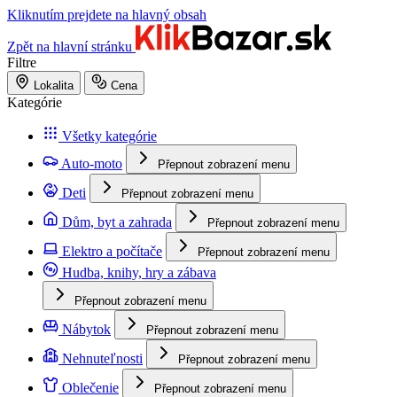
Kliknutím prejdete na hlavný obsah
Zpět na hlavní stránku
Filtre
Lokalita
Cena
Kategórie
Všetky kategórie
Auto-moto
Přepnout zobrazení menu
Deti
Přepnout zobrazení menu
Dům, byt a zahrada
Přepnout zobrazení menu
Elektro a počítače
Přepnout zobrazení menu
Hudba, knihy, hry a zábava
Přepnout zobrazení menu
Nábytok
Přepnout zobrazení menu
Nehnuteľnosti
Přepnout zobrazení menu
Oblečenie
Přepnout zobrazení menu