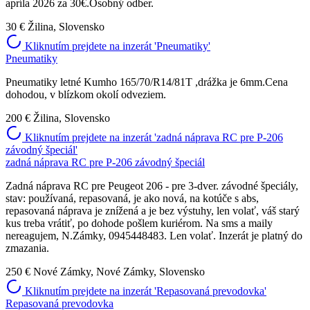
apríla 2026 za 30€.Osobný odber.
30 €
Žilina, Slovensko
Kliknutím prejdete na inzerát 'Pneumatiky'
Pneumatiky
Pneumatiky letné Kumho 165/70/R14/81T ,drážka je 6mm.Cena
dohodou, v blízkom okolí odveziem.
200 €
Žilina, Slovensko
Kliknutím prejdete na inzerát 'zadná náprava RC pre P-206
závodný špeciál'
zadná náprava RC pre P-206 závodný špeciál
Zadná náprava RC pre Peugeot 206 - pre 3-dver. závodné špeciály,
stav: používaná, repasovaná, je ako nová, na kotúče s abs,
repasovaná náprava je znížená a je bez výstuhy, len volať, váš starý
kus treba vrátiť, po dohode pošlem kuriérom. Na sms a maily
nereagujem, N.Zámky, 0945448483. Len volať. Inzerát je platný do
zmazania.
250 €
Nové Zámky, Nové Zámky, Slovensko
Kliknutím prejdete na inzerát 'Repasovaná prevodovka'
Repasovaná prevodovka