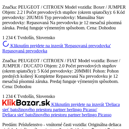
Značka: PEUGEOT / CITROEN Model vozidla: Boxer / JUMPER
Objem: 2.2 l Počet prevodových stupňov (okrem spiatočky): 6 Kód
prevodovky: 20UM16 Typ prevodovky: Manuálna Stav
prevodovky: Repasovaná Na prevodovku je 12 mesačná písomná
záruka. Predaj funguje výmenným spôsobom. Cena: Dohodou
1 234 €
Tvrdošín, Slovensko
Kliknutím prejdete na inzerát 'Repasovaná prevodovka'
Repasovaná prevodovka
Značka: PEUGEOT / CITROEN / FIAT Model vozidla: Boxer /
JUMPER / DUCATO Objem: 2.0 Počet prevodových stupňov
(okrem spiatočky): 5 Kód prevodovky: 20MM01 Pohon: Pohon
predných koliesý Kompletne Repasovaná Na prevodovku je 12
mesačná písomná záruka. Predaj funguje výmenným spôsobom.
Cena: Dohodou
1 234 €
Tvrdošín, Slovensko
Kliknutím prejdete na inzerát 'Deliaca
sieť batožinového priestoru partner berlingo Picasso'
Deliaca sieť batožinového priestoru partner berlingo Picasso
Predám: Príslušenstvo - vnútorné časti vozidla: Originálna deliaca