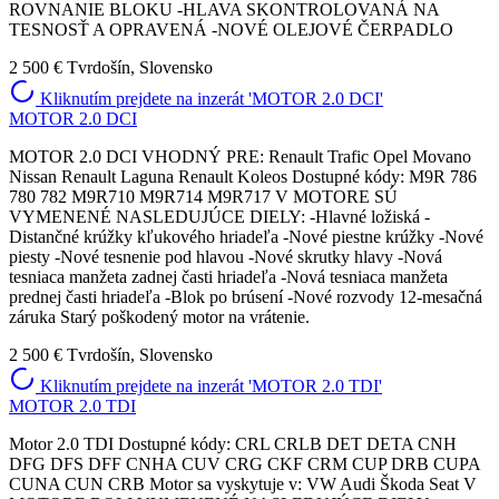
ROVNANIE BLOKU -HLAVA SKONTROLOVANÁ NA
TESNOSŤ A OPRAVENÁ -NOVÉ OLEJOVÉ ČERPADLO
2 500 €
Tvrdošín, Slovensko
Kliknutím prejdete na inzerát 'MOTOR 2.0 DCI'
MOTOR 2.0 DCI
MOTOR 2.0 DCI VHODNÝ PRE: Renault Trafic Opel Movano
Nissan Renault Laguna Renault Koleos Dostupné kódy: M9R 786
780 782 M9R710 M9R714 M9R717 V MOTORE SÚ
VYMENENÉ NASLEDUJÚCE DIELY: -Hlavné ložiská -
Distančné krúžky kľukového hriadeľa -Nové piestne krúžky -Nové
piesty -Nové tesnenie pod hlavou -Nové skrutky hlavy -Nová
tesniaca manžeta zadnej časti hriadeľa -Nová tesniaca manžeta
prednej časti hriadeľa -Blok po brúsení -Nové rozvody 12-mesačná
záruka Starý poškodený motor na vrátenie.
2 500 €
Tvrdošín, Slovensko
Kliknutím prejdete na inzerát 'MOTOR 2.0 TDI'
MOTOR 2.0 TDI
Motor 2.0 TDI Dostupné kódy: CRL CRLB DET DETA CNH
DFG DFS DFF CNHA CUV CRG CKF CRM CUP DRB CUPA
CUNA CUN CRB Motor sa vyskytuje v: VW Audi Škoda Seat V