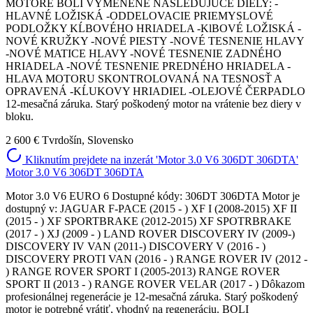
MOTORE BOLI VYMENENÉ NASLEDUJÚCE DIELY: -
HLAVNÉ LOŽISKÁ -ODDELOVACIE PRIEMYSLOVÉ
PODLOŽKY KĹBOVÉHO HRIADELA -KlBOVÉ LOŽISKÁ -
NOVÉ KRUŽKY -NOVÉ PIESTY -NOVÉ TESNENIE HLAVY
-NOVÉ MATICE HLAVY -NOVÉ TESNENIE ZADNÉHO
HRIADELA -NOVÉ TESNENIE PREDNÉHO HRIADELA -
HLAVA MOTORU SKONTROLOVANÁ NA TESNOSŤ A
OPRAVENÁ -KĹUKOVY HRIADIEL -OLEJOVÉ ČERPADLO
12-mesačná záruka. Starý poškodený motor na vrátenie bez diery v
bloku.
2 600 €
Tvrdošín, Slovensko
Kliknutím prejdete na inzerát 'Motor 3.0 V6 306DT 306DTA'
Motor 3.0 V6 306DT 306DTA
Motor 3.0 V6 EURO 6 Dostupné kódy: 306DT 306DTA Motor je
dostupný v: JAGUAR F-PACE (2015 - ) XF I (2008-2015) XF II
(2015 - ) XF SPORTBRAKE (2012-2015) XF SPOTRBRAKE
(2017 - ) XJ (2009 - ) LAND ROVER DISCOVERY IV (2009-)
DISCOVERY IV VAN (2011-) DISCOVERY V (2016 - )
DISCOVERY PROTI VAN (2016 - ) RANGE ROVER IV (2012 -
) RANGE ROVER SPORT I (2005-2013) RANGE ROVER
SPORT II (2013 - ) RANGE ROVER VELAR (2017 - ) Dôkazom
profesionálnej regenerácie je 12-mesačná záruka. Starý poškodený
motor je potrebné vrátiť, vhodný na regeneráciu. BOLI