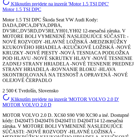
Kliknutím prejdete na inzerát 'Motor 1.5 TSI DPC'
Motor 1.5 TSI DPC
Motor 1.5 TSI DPC Škoda Seat VW Audi Kody:
DADA,DPCA,DFYA,DPBA,
DV5RC,DV5RD,DV5RE,YH01,YH02 12-mesačná záruka. V
MOTORE BOLI VYMENENÉ NASLEDUJÚCE SÚČASTI: -
NOVÉ ROZVODY -HLAVNÉ LOŽISKÁ -MEDZIKRÚŽKY
KĽUKOVÉHO HRIADELA -KĽUČKOVÉ LOŽISKÁ -NOVÉ
KRUZKY -NOVÉ PIESTY -NOVÁ TESNIACA PODLOŽKA
POD HLAVU -NOVÉ SKRUTKY HLAVY -NOVÉ TESNENIE
ZADNEJ STRANY HRIADELA -NOVÉ TESNENIE PREDNEJ
STRANY HRIADELA -ROVNANIE BLOKU -HLAVA
SKONTROLOVANÁ NA TESNOSŤ A OPRAVENÁ -NOVÉ
OLEJOVÉ ČERPADLO
2 500 €
Tvrdošín, Slovensko
Kliknutím prejdete na inzerát 'MOTOR VOLVO 2.0 D'
MOTOR VOLVO 2.0 D
MOTOR VOLVO 2.0 D. XC60 S90 V90 XC90 a iné. Dostupné
kódy: D4204T5 D4204T6 D4204T11 D4204T14 12-mesačná
záruka. V MOTORE BOLI VYMENENÉ NASLEDUJÚCE
SÚČASTI: -NOVÉ ROZVODY -HLAVNÉ LOŽISKÁ -