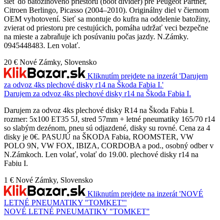
sieť do batožinového priestoru (boot divider) pre Peugeot Partner,
Citroen Berlingo, Picasso (2004–2010). Originálny diel v čiernom
OEM vyhotovení. Sieť sa montuje do kufra na oddelenie batožiny,
zvierat od priestoru pre cestujúcich, pomáha udržať veci bezpečne
na mieste a zabraňuje ich posúvaniu počas jazdy. N.Zámky.
0945448483. Len volať.
20 €
Nové Zámky, Slovensko
Kliknutím prejdete na inzerát 'Darujem
za odvoz 4ks plechové disky r14 na Škoda Fabia I.'
Darujem za odvoz 4ks plechové disky r14 na Škoda Fabia I.
Darujem za odvoz 4ks plechové disky R14 na Škoda Fabia I.
rozmer: 5x100 ET35 5J, stred 57mm + letné pneumatiky 165/70 r14
so slabým dezénom, pneu sú odjazdené, disky su rovné. Cena za 4
disky je 0€. PASUJÚ na ŠKODA Fabia, ROOMSTER, VW
POLO 9N, VW FOX, IBIZA, CORDOBA a pod., osobný odber v
N.Zámkoch. Len volať, volať do 19.00. plechové disky r14 na
Fabiu I.
1 €
Nové Zámky, Slovensko
Kliknutím prejdete na inzerát 'NOVÉ
LETNÉ PNEUMATIKY "TOMKET"'
NOVÉ LETNÉ PNEUMATIKY "TOMKET"