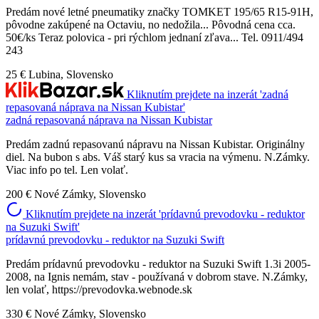
Predám nové letné pneumatiky značky TOMKET 195/65 R15-91H,
pôvodne zakúpené na Octaviu, no nedožila... Pôvodná cena cca.
50€/ks Teraz polovica - pri rýchlom jednaní zľava... Tel. 0911/494
243
25 €
Lubina, Slovensko
Kliknutím prejdete na inzerát 'zadná
repasovaná náprava na Nissan Kubistar'
zadná repasovaná náprava na Nissan Kubistar
Predám zadnú repasovanú nápravu na Nissan Kubistar. Originálny
diel. Na bubon s abs. Váš starý kus sa vracia na výmenu. N.Zámky.
Viac info po tel. Len volať.
200 €
Nové Zámky, Slovensko
Kliknutím prejdete na inzerát 'prídavnú prevodovku - reduktor
na Suzuki Swift'
prídavnú prevodovku - reduktor na Suzuki Swift
Predám prídavnú prevodovku - reduktor na Suzuki Swift 1.3i 2005-
2008, na Ignis nemám, stav - používaná v dobrom stave. N.Zámky,
len volať, https://prevodovka.webnode.sk
330 €
Nové Zámky, Slovensko