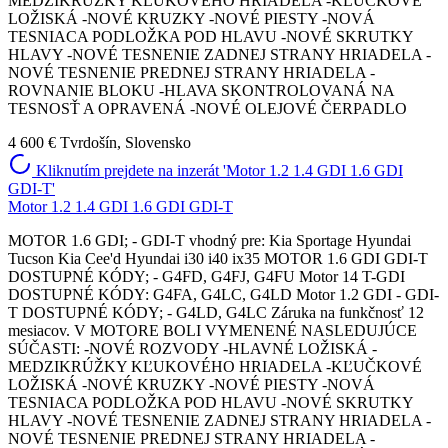
MEDZIKRÚŽKY KĽUKOVÉHO HRIADELA -KĽUČKOVÉ
LOŽISKÁ -NOVÉ KRUZKY -NOVÉ PIESTY -NOVÁ
TESNIACA PODLOŽKA POD HLAVU -NOVÉ SKRUTKY
HLAVY -NOVÉ TESNENIE ZADNEJ STRANY HRIADELA -
NOVÉ TESNENIE PREDNEJ STRANY HRIADELA -
ROVNANIE BLOKU -HLAVA SKONTROLOVANÁ NA
TESNOSŤ A OPRAVENÁ -NOVÉ OLEJOVÉ ČERPADLO
4 600 €
Tvrdošín, Slovensko
Kliknutím prejdete na inzerát 'Motor 1.2 1.4 GDI 1.6 GDI
GDI-T'
Motor 1.2 1.4 GDI 1.6 GDI GDI-T
MOTOR 1.6 GDI; - GDI-T vhodný pre: Kia Sportage Hyundai
Tucson Kia Cee'd Hyundai i30 i40 ix35 MOTOR 1.6 GDI GDI-T
DOSTUPNÉ KÓDY; - G4FD, G4FJ, G4FU Motor 14 T-GDI
DOSTUPNÉ KÓDY: G4FA, G4LC, G4LD Motor 1.2 GDI - GDI-
T DOSTUPNÉ KÓDY; - G4LD, G4LC Záruka na funkčnosť 12
mesiacov. V MOTORE BOLI VYMENENÉ NASLEDUJÚCE
SÚČASTI: -NOVÉ ROZVODY -HLAVNÉ LOŽISKÁ -
MEDZIKRÚŽKY KĽUKOVÉHO HRIADELA -KĽUČKOVÉ
LOŽISKÁ -NOVÉ KRUZKY -NOVÉ PIESTY -NOVÁ
TESNIACA PODLOŽKA POD HLAVU -NOVÉ SKRUTKY
HLAVY -NOVÉ TESNENIE ZADNEJ STRANY HRIADELA -
NOVÉ TESNENIE PREDNEJ STRANY HRIADELA -