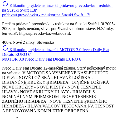
Kliknutím prejdete na inzerát 'prídavnú prevodovku - reduktor
na Suzuki Swift 1.3i'
prídavnú prevodovku - reduktor na Suzuki Swift 1.3i
Predám prídavnú prevodovku - reduktor na Suzuki Swift 1.3i 2005-
2008, na Ignis nemám, stav - používaná v dobrom stave. N.Zámky,
len volať, https://prevodovka.webnode.sk
400 €
Nové Zámky, Slovensko
Kliknutím prejdete na inzerát 'MOTOR 3.0 Iveco Daily Fiat
Ducato EURO 6'
MOTOR 3.0 Iveco Daily Fiat Ducato EURO 6
Iveco Daily Fiat Ducato 12-mesačná záruka. Starý poškodený motor
na vrátenie. V MOTORE SA VYMENENE NASLEDUJÚCE
DIELY: - NOVÉ LOŽISKÁ - HLAVNÉ LOŽISKÁ -
DISTANČNÉ KRÚŽKY HRIADEĽA - OJNIČNÉ LOŽISKÁ -
NOVÉ KRÚŽKY - NOVÉ PIESTY - NOVÉ TESNENIE
HLAVY - NOVÉ SKRUTKY HLAVY - HRIADEĽ S
NOMINÁLNYM PRIEMEROM - NOVÉ TESNENIE
ZADNÉHO HRIADEĽA - NOVÉ TESNENIE PREDNÉHO
HRIADEĽA - HLAVA VALCOV TESTOVANÁ NA TESNOSŤ
A RENOVOVANÁ KOMPLETNE OBROBENÁ