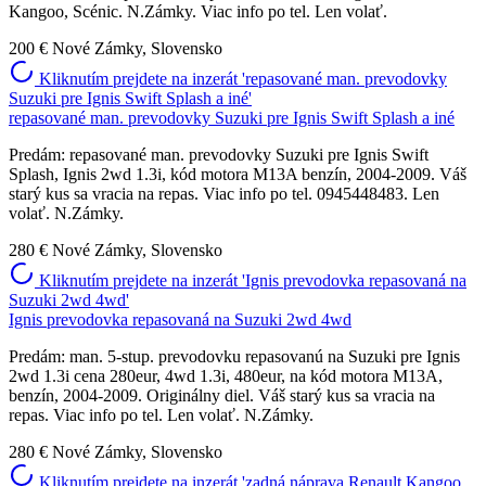
Kangoo, Scénic. N.Zámky. Viac info po tel. Len volať.
200 €
Nové Zámky, Slovensko
Kliknutím prejdete na inzerát 'repasované man. prevodovky
Suzuki pre Ignis Swift Splash a iné'
repasované man. prevodovky Suzuki pre Ignis Swift Splash a iné
Predám: repasované man. prevodovky Suzuki pre Ignis Swift
Splash, Ignis 2wd 1.3i, kód motora M13A benzín, 2004-2009. Váš
starý kus sa vracia na repas. Viac info po tel. 0945448483. Len
volať. N.Zámky.
280 €
Nové Zámky, Slovensko
Kliknutím prejdete na inzerát 'Ignis prevodovka repasovaná na
Suzuki 2wd 4wd'
Ignis prevodovka repasovaná na Suzuki 2wd 4wd
Predám: man. 5-stup. prevodovku repasovanú na Suzuki pre Ignis
2wd 1.3i cena 280eur, 4wd 1.3i, 480eur, na kód motora M13A,
benzín, 2004-2009. Originálny diel. Váš starý kus sa vracia na
repas. Viac info po tel. Len volať. N.Zámky.
280 €
Nové Zámky, Slovensko
Kliknutím prejdete na inzerát 'zadná náprava Renault Kangoo