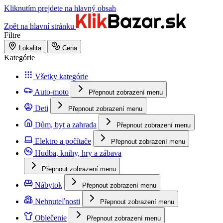
Kliknutím prejdete na hlavný obsah
Zpět na hlavní stránku
Filtre
Lokalita
Cena
Kategórie
Všetky kategórie
Auto-moto
Přepnout zobrazení menu
Deti
Přepnout zobrazení menu
Dům, byt a zahrada
Přepnout zobrazení menu
Elektro a počítače
Přepnout zobrazení menu
Hudba, knihy, hry a zábava
Přepnout zobrazení menu
Nábytok
Přepnout zobrazení menu
Nehnuteľnosti
Přepnout zobrazení menu
Oblečenie
Přepnout zobrazení menu