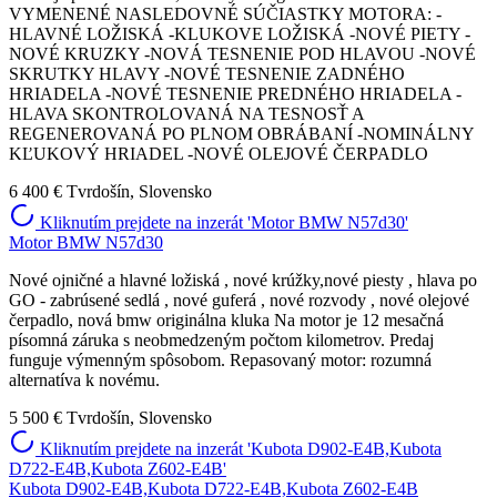
VYMENENÉ NASLEDOVNÉ SÚČIASTKY MOTORA: -
HLAVNÉ LOŽISKÁ -KLUKOVE LOŽISKÁ -NOVÉ PIETY -
NOVÉ KRUZKY -NOVÁ TESNENIE POD HLAVOU -NOVÉ
SKRUTKY HLAVY -NOVÉ TESNENIE ZADNÉHO
HRIADELA -NOVÉ TESNENIE PREDNÉHO HRIADELA -
HLAVA SKONTROLOVANÁ NA TESNOSŤ A
REGENEROVANÁ PO PLNOM OBRÁBANÍ -NOMINÁLNY
KĽUKOVÝ HRIADEL -NOVÉ OLEJOVÉ ČERPADLO
6 400 €
Tvrdošín, Slovensko
Kliknutím prejdete na inzerát 'Motor BMW N57d30'
Motor BMW N57d30
Nové ojničné a hlavné ložiská , nové krúžky,nové piesty , hlava po
GO - zabrúsené sedlá , nové guferá , nové rozvody , nové olejové
čerpadlo, nová bmw originálna kluka Na motor je 12 mesačná
písomná záruka s neobmedzeným počtom kilometrov. Predaj
funguje výmenným spôsobom. Repasovaný motor: rozumná
alternatíva k novému.
5 500 €
Tvrdošín, Slovensko
Kliknutím prejdete na inzerát 'Kubota D902-E4B,Kubota
D722-E4B,Kubota Z602-E4B'
Kubota D902-E4B,Kubota D722-E4B,Kubota Z602-E4B