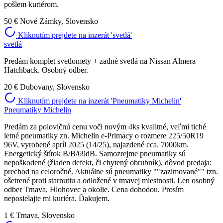
pošlem kuriérom.
50 €
Nové Zámky, Slovensko
Kliknutím prejdete na inzerát 'svetlá'
svetlá
Predám komplet svetlomety + zadné svetlá na Nissan Almera
Hatchback. Osobný odber.
20 €
Dubovany, Slovensko
Kliknutím prejdete na inzerát 'Pneumatiky Michelin'
Pneumatiky Michelin
Predám za polovičnú cenu voči novým 4ks kvalitné, veľmi tiché
letné pneumatiky zn. Michelin e-Primacy o rozmere 225/50R19
96V, vyrobené apríl 2025 (14/25), najazdené cca. 7000km.
Energetický štítok B/B/69dB. Samozrejme pneumatiky sú
nepoškodené (žiaden defekt, či chytený obrubník), dôvod predaja:
prechod na celoročné. Aktuálne sú pneumatiky ""zazimované"" tzn.
ošetrené proti starnutiu a odložené v tmavej miestnosti. Len osobný
odber Trnava, Hlohovec a okolie. Cena dohodou. Prosím
neposielajte mi kuriéra. Ďakujem.
1 €
Trnava, Slovensko