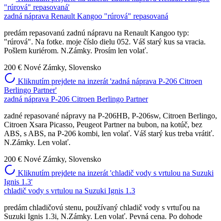
"rúrová" repasovaná'
zadná náprava Renault Kangoo "rúrová" repasovaná
predám repasovanú zadnú nápravu na Renault Kangoo typ:
"rúrová". Na fotke. moje číslo dielu 052. Váš starý kus sa vracia.
Pošlem kuriérom. N.Zámky. Prosím len volať.
200 €
Nové Zámky, Slovensko
Kliknutím prejdete na inzerát 'zadná náprava P-206 Citroen
Berlingo Partner'
zadná náprava P-206 Citroen Berlingo Partner
zadné repasované nápravy na P-206HB, P-206sw, Citroen Berlingo,
Citroen Xsara Picasso, Peugeot Partner na bubon, na kotúč, bez
ABS, s ABS, na P-206 kombi, len volať. Váš starý kus treba vrátiť.
N.Zámky. Len volať.
200 €
Nové Zámky, Slovensko
Kliknutím prejdete na inzerát 'chladič vody s vrtulou na Suzuki
Ignis 1.3'
chladič vody s vrtulou na Suzuki Ignis 1.3
predám chladičovú stenu, používaný chladič vody s vrtuľou na
Suzuki Ignis 1.3i, N.Zámky. Len volať. Pevná cena. Po dohode