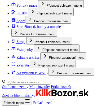
Ponuky práce
Přepnout zobrazení menu
Služby
Přepnout zobrazení menu
Šport
Přepnout zobrazení menu
Starožitnosti, hobby a umenie
Přepnout zobrazení menu
Stroje
Přepnout zobrazení menu
Vstupenky
Přepnout zobrazení menu
Zdravie a krása
Přepnout zobrazení menu
Zvieratá
Přepnout zobrazení menu
Na výmenu (SWAP)
Přepnout zobrazení menu
Oblíbené inzeráty
Moje inzeráty
Pridať inzerát
Zpět na hlavní stránku
Pridať inzerát
Zobraziť menu