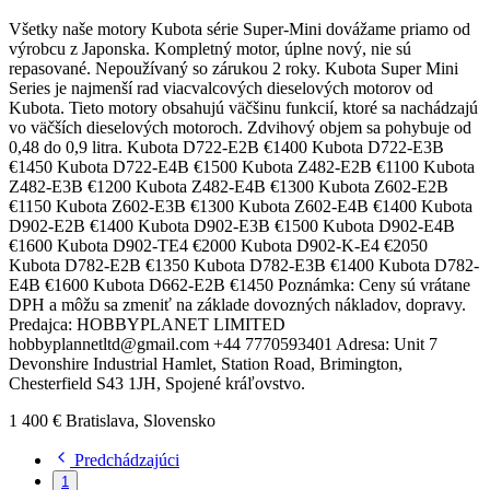
Všetky naše motory Kubota série Super-Mini dovážame priamo od
výrobcu z Japonska. Kompletný motor, úplne nový, nie sú
repasované. Nepoužívaný so zárukou 2 roky. Kubota Super Mini
Series je najmenší rad viacvalcových dieselových motorov od
Kubota. Tieto motory obsahujú väčšinu funkcií, ktoré sa nachádzajú
vo väčších dieselových motoroch. Zdvihový objem sa pohybuje od
0,48 do 0,9 litra. Kubota D722-E2B €1400 Kubota D722-E3B
€1450 Kubota D722-E4B €1500 Kubota Z482-E2B €1100 Kubota
Z482-E3B €1200 Kubota Z482-E4B €1300 Kubota Z602-E2B
€1150 Kubota Z602-E3B €1300 Kubota Z602-E4B €1400 Kubota
D902-E2B €1400 Kubota D902-E3B €1500 Kubota D902-E4B
€1600 Kubota D902-TE4 €2000 Kubota D902-K-E4 €2050
Kubota D782-E2B €1350 Kubota D782-E3B €1400 Kubota D782-
E4B €1600 Kubota D662-E2B €1450 Poznámka: Ceny sú vrátane
DPH a môžu sa zmeniť na základe dovozných nákladov, dopravy.
Predajca: HOBBYPLANET LIMITED
hobbyplannetltd@gmail.com +44 7770593401 Adresa: Unit 7
Devonshire Industrial Hamlet, Station Road, Brimington,
Chesterfield S43 1JH, Spojené kráľovstvo.
1 400 €
Bratislava, Slovensko
Predchádzajúci
1