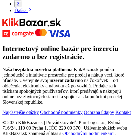
2
Ďalšia
Internetový
online bazár
pre
inzerciu
zadarmo
a bez registrácie.
Naša
bezplatná inzertná platforma
KlikBazar.sk ponúka
jednoduché a intuitívne prostredie pre predaj a nákup vecí, ktoré
hľadáte. Uverejnite svoj
inzerát zadarmo
na čokoľvek – od
oblečenia, elektroniky a nábytku až po vozidlá. Pridajte sa k
tisíckam spokojných používateľov, ktorí predávajú a nakupujú
online bez zbytočných starostí a spojte sa s kupujúcimi po celej
Slovenskej republike.
Najčastejšie otázky
Obchodné podmienky
Ochrana údajov
Kontakt
© 2025 KlikBazar.sk | Prevádzkovateľ: PureLog s.r.o., Rybná
716/24, 110 00 Praha 1, IČO 220 09 370 | Užívanie služieb webu
KlikBazar.sk znamená súhlas s
Obchodnými podmienkami
.