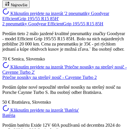
Najnovšie
Kliknutím prejdete na inzerát '2 pneumatiky Goodyear
EfficientGrip 195/55 R15 85H'
2 pneumatiky Goodyear EfficientGrip 195/55 R15 85H
Predám tieto 2 málo jazdené kvalitné pneumatiky značky Goodyear
- model Efficient Grip 195/55 R15 85H. Bolo na nich najazdených
približne 20 000 km. Cena za pneumatiku je 35€ - pri rýchlom
jednaní a kúpe obidvoch kusov je možná zľava.¨ Iba osobný odber.
70 €
Senica, Slovensko
Kliknutím prejdete na inzerát 'Priečne nosníky na strešný nosič -
Cayenne Turbo 2'
Priečne nosníky na strešný nosič - Cayenne Turbo 2
Predám úplne nové nepoužité strešné nosníky na strešný nosič na
Porsche Caynne Turbo S. Iba osobný odber Bratislava.
50 €
Bratislava, Slovensko
Kliknutím prejdete na inzerát 'Batéria'
Batéria
Predám batériu Exide 12V 60A používanú od decembra 2024 do