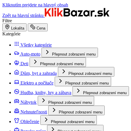
Kliknutím prejdete na hlavný obsah
Zpět na hlavní stránku
Filtre
Lokalita
Cena
Kategórie
Všetky kategórie
Auto-moto
Přepnout zobrazení menu
Deti
Přepnout zobrazení menu
Dům, byt a zahrada
Přepnout zobrazení menu
Elektro a počítače
Přepnout zobrazení menu
Hudba, knihy, hry a zábava
Přepnout zobrazení menu
Nábytok
Přepnout zobrazení menu
Nehnuteľnosti
Přepnout zobrazení menu
Oblečenie
Přepnout zobrazení menu