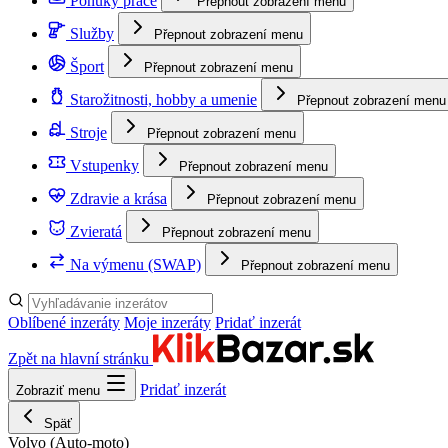
Ponuky práce
Přepnout zobrazení menu
Služby
Přepnout zobrazení menu
Šport
Přepnout zobrazení menu
Starožitnosti, hobby a umenie
Přepnout zobrazení menu
Stroje
Přepnout zobrazení menu
Vstupenky
Přepnout zobrazení menu
Zdravie a krása
Přepnout zobrazení menu
Zvieratá
Přepnout zobrazení menu
Na výmenu (SWAP)
Přepnout zobrazení menu
Oblíbené inzeráty
Moje inzeráty
Pridať inzerát
Zpět na hlavní stránku
Pridať inzerát
Zobraziť menu
Späť
Volvo
(Auto-moto)