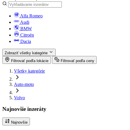
Alfa Romeo
Audi
BMW
Citroën
Dacia
Zobraziť všetky kategórie
Filtrovať podľa lokácie
Filtrovať podľa ceny
Všetky kategórie
Auto-moto
Volvo
Najnovšie inzeráty
Najnovšie