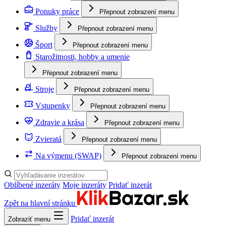
Ponuky práce
Přepnout zobrazení menu
Služby
Přepnout zobrazení menu
Šport
Přepnout zobrazení menu
Starožitnosti, hobby a umenie
Přepnout zobrazení menu
Stroje
Přepnout zobrazení menu
Vstupenky
Přepnout zobrazení menu
Zdravie a krása
Přepnout zobrazení menu
Zvieratá
Přepnout zobrazení menu
Na výmenu (SWAP)
Přepnout zobrazení menu
Oblíbené inzeráty
Moje inzeráty
Pridať inzerát
Zpět na hlavní stránku
Pridať inzerát
Zobraziť menu