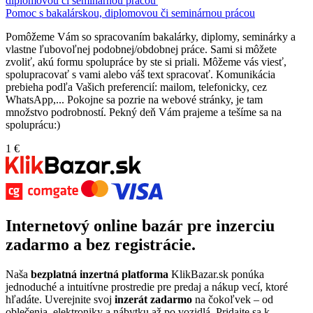
diplomovou či seminárnou prácou'
Pomoc s bakalárskou, diplomovou či seminárnou prácou
Pomôžeme Vám so spracovaním bakalárky, diplomy, seminárky a
vlastne ľubovoľnej podobnej/obdobnej práce. Sami si môžete
zvoliť, akú formu spolupráce by ste si priali. Môžeme vás viesť,
spolupracovať s vami alebo váš text spracovať. Komunikácia
prebieha podľa Vašich preferencií: mailom, telefonicky, cez
WhatsApp,... Pokojne sa pozrie na webové stránky, je tam
množstvo podrobností. Pekný deň Vám prajeme a tešíme sa na
spoluprácu:)
1 €
Internetový
online bazár
pre
inzerciu
zadarmo
a bez registrácie.
Naša
bezplatná inzertná platforma
KlikBazar.sk ponúka
jednoduché a intuitívne prostredie pre predaj a nákup vecí, ktoré
hľadáte. Uverejnite svoj
inzerát zadarmo
na čokoľvek – od
oblečenia, elektroniky a nábytku až po vozidlá. Pridajte sa k