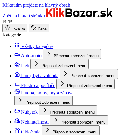
Kliknutím prejdete na hlavný obsah
Zpět na hlavní stránku
Filtre
Lokalita
Cena
Kategórie
Všetky kategórie
Auto-moto
Přepnout zobrazení menu
Deti
Přepnout zobrazení menu
Dům, byt a zahrada
Přepnout zobrazení menu
Elektro a počítače
Přepnout zobrazení menu
Hudba, knihy, hry a zábava
Přepnout zobrazení menu
Nábytok
Přepnout zobrazení menu
Nehnuteľnosti
Přepnout zobrazení menu
Oblečenie
Přepnout zobrazení menu