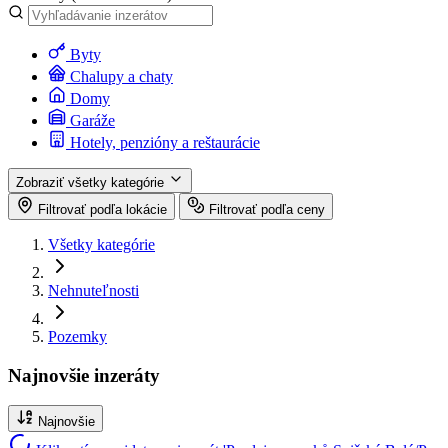
Byty
Chalupy a chaty
Domy
Garáže
Hotely, penzióny a reštaurácie
Zobraziť všetky kategórie
Filtrovať podľa lokácie
Filtrovať podľa ceny
Všetky kategórie
Nehnuteľnosti
Pozemky
Najnovšie inzeráty
Najnovšie