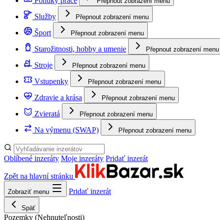
Ponuky práce
Přepnout zobrazení menu
Služby
Přepnout zobrazení menu
Šport
Přepnout zobrazení menu
Starožitnosti, hobby a umenie
Přepnout zobrazení menu
Stroje
Přepnout zobrazení menu
Vstupenky
Přepnout zobrazení menu
Zdravie a krása
Přepnout zobrazení menu
Zvieratá
Přepnout zobrazení menu
Na výmenu (SWAP)
Přepnout zobrazení menu
Oblíbené inzeráty
Moje inzeráty
Pridať inzerát
Zpět na hlavní stránku
Pridať inzerát
Zobraziť menu
Späť
Pozemky
(Nehnuteľnosti)