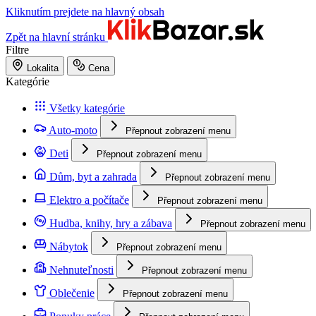
Kliknutím prejdete na hlavný obsah
Zpět na hlavní stránku
Filtre
Lokalita
Cena
Kategórie
Všetky kategórie
Auto-moto
Přepnout zobrazení menu
Deti
Přepnout zobrazení menu
Dům, byt a zahrada
Přepnout zobrazení menu
Elektro a počítače
Přepnout zobrazení menu
Hudba, knihy, hry a zábava
Přepnout zobrazení menu
Nábytok
Přepnout zobrazení menu
Nehnuteľnosti
Přepnout zobrazení menu
Oblečenie
Přepnout zobrazení menu