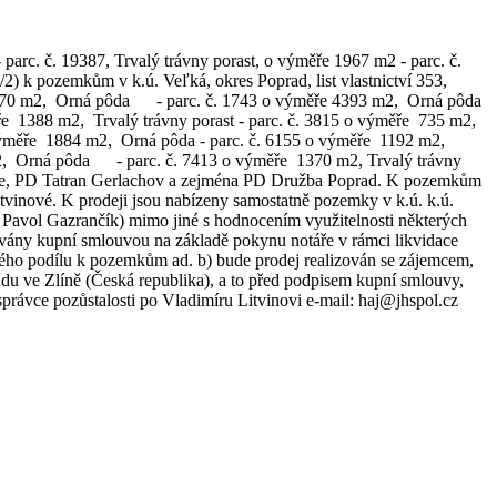
- parc. č. 19387, Trvalý trávny porast, o výměře 1967 m2 - parc. č.
) k pozemkům v k.ú. Veľká, okres Poprad, list vlastnictví 353,
 1870 m2, Orná pôda - parc. č. 1743 o výměře 4393 m2, Orná pôda
ěře 1388 m2, Trvalý trávny porast - parc. č. 3815 o výměře 735 m2,
 výměře 1884 m2, Orná pôda - parc. č. 6155 o výměře 1192 m2,
m2, Orná pôda - parc. č. 7413 o výměře 1370 m2, Trvalý trávny
vce, PD Tatran Gerlachov a zejména PD Družba Poprad. K pozemkům
vinové. K prodeji jsou nabízeny samostatně pozemky v k.ú. k.ú.
 Pavol Gazrančík) mimo jiné s hodnocením využitelnosti některých
vány kupní smlouvou na základě pokynu notáře v rámci likvidace
ého podílu k pozemkům ad. b) bude prodej realizován se zájemcem,
du ve Zlíně (Česká republika), a to před podpisem kupní smlouvy,
správce pozůstalosti po Vladimíru Litvinovi e-mail: haj@jhspol.cz