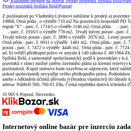
Kliknutím prejdete na inzerát 'Prodej pozemků Spišská Belá/Popr
Prodej pozemků Spišská Belá/Poprad
Z pozůstalosti po Vladimíru Litvinovi nabízíme k prodeji a) pozemky v
19868, Orná pôda , o výměře 710 m2 Na pozemcích hospodaří PD Tatry 
registr "E" - parc. č. 1714/1 o výměře 1146 m2, Orná pôda - par
- parc. č. 1916/1 o výměře 778 m2, Trvalý trávny porast - parc. č
Trvalý trávny porast - parc. č. 3890 o výměře 2076 m2, Lesný poz
Orná pôda - parc. č. 6911 o výměře 1481 m2, Orná pôda - parc. č
porast - parc. č. 7472 o výměře 4446 m2, Orná pôda - parc. č. 7
ad. b) svědčí předkupní právo ve smyslu § 140 zákona č. 40/1964 Zb
Spišská Belá, a samostatně spoluvlastnický podíl k pozemkům v k.ú
pozemků v rámci možné změny územního plánu (a územní rezervy) k z
pozůstalosti. Kupní smlouva bude uzavřena se zájemcem, který nabí
pokud spoluvlastník nevyužije svého předkupního práva. Podmínkou p
anebo s odkladem účinků převodu (výhradou vlastnictví) do úhrady kup
adresa: Nábřeží 569, 760 01 Zlín, Česká republika datová schránka
10 965 €
Poprad, Slovensko
Internetový
online bazár
pre
inzerciu zad