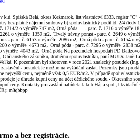
ad'
 k.ú. Spišská Belá, okres Kežmarok, list vlastnictví 6333, registr "C" 
bez platné nájemní smlouvy b) spoluvlastnický podíl id. 2/4 (tedy 1/2
c. č. 1714/2 o výměře 747 m2, Orná pôda - parc. č. 1716 o výměře
. 2261 o výměře 1359 m2, Trvalý trávny porast - parc. č. 2649 o vým
emok - parc. č. 6153 o výměře 2086 m2, Orná pôda - parc. č. 6154 o
. 7260 o výměře 4673 m2, Orná pôda - parc. č. 7295 o výměře 2838 
724 o výměře 4043 m2, Orná pôda Na pozemcích hospodaří PD Batizo
., Občianského zákoníku, druhému spoluvlastníku, paní MUDr. Janě Lit
. Veľká. K pozemkům byl zhotoven v roce 2021 znalecký posudek (Ing.
astavění - posudek je možno na vyžádání zaslat. Pozemky jsou prodá
dne nejvyšší cenu, nejméně však 0,5 EUR/m2. V případě spoluvlastnick
rodeje je úhrada kupní ceny na účet dědického soudu - Okresního sou
ní ceny. Kontakty pro zaslání nabídek: Jakub Háj a spol., likvidační 
 (ČR): m8qbbpp
armo
a bez registrácie.