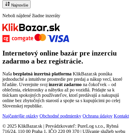
Najnovšie
Neboli nájdené žiadne inzeráty
Internetový
online bazár
pre
inzerciu
zadarmo
a bez registrácie.
Naša
bezplatná inzertná platforma
KlikBazar.sk ponúka
jednoduché a intuitívne prostredie pre predaj a nákup vecí, ktoré
hľadáte. Uverejnite svoj
inzerát zadarmo
na čokoľvek – od
oblečenia, elektroniky a nábytku až po vozidlá. Pridajte sa k
tisíckam spokojných používateľov, ktorí predávajú a nakupujú
online bez zbytočných starostí a spojte sa s kupujúcimi po celej
Slovenskej republike.
Najčastejšie otázky
Obchodné podmienky
Ochrana údajov
Kontakt
© 2025 KlikBazar.sk | Prevádzkovateľ: PureLog s.r.o., Rybná
716/24, 110 00 Praha 1, IČO 220 09 370 | Užívanie služieb webu