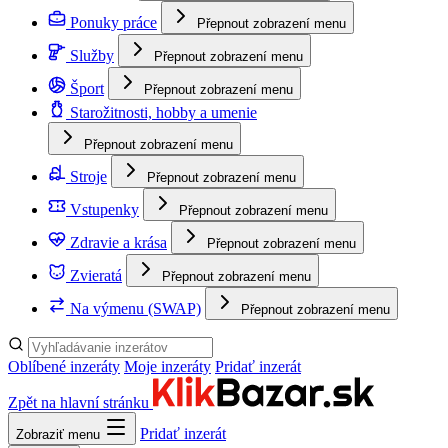
Ponuky práce
Přepnout zobrazení menu
Služby
Přepnout zobrazení menu
Šport
Přepnout zobrazení menu
Starožitnosti, hobby a umenie
Přepnout zobrazení menu
Stroje
Přepnout zobrazení menu
Vstupenky
Přepnout zobrazení menu
Zdravie a krása
Přepnout zobrazení menu
Zvieratá
Přepnout zobrazení menu
Na výmenu (SWAP)
Přepnout zobrazení menu
Oblíbené inzeráty
Moje inzeráty
Pridať inzerát
Zpět na hlavní stránku
Pridať inzerát
Zobraziť menu