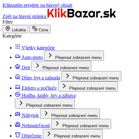
Kliknutím prejdete na hlavný obsah
Zpět na hlavní stránku
Filtre
Lokalita
Cena
Kategórie
Všetky kategórie
Auto-moto
Přepnout zobrazení menu
Deti
Přepnout zobrazení menu
Dům, byt a zahrada
Přepnout zobrazení menu
Elektro a počítače
Přepnout zobrazení menu
Hudba, knihy, hry a zábava
Přepnout zobrazení menu
Nábytok
Přepnout zobrazení menu
Nehnuteľnosti
Přepnout zobrazení menu
Oblečenie
Přepnout zobrazení menu