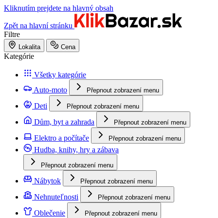
Kliknutím prejdete na hlavný obsah
Zpět na hlavní stránku
Filtre
Lokalita
Cena
Kategórie
Všetky kategórie
Auto-moto
Přepnout zobrazení menu
Deti
Přepnout zobrazení menu
Dům, byt a zahrada
Přepnout zobrazení menu
Elektro a počítače
Přepnout zobrazení menu
Hudba, knihy, hry a zábava
Přepnout zobrazení menu
Nábytok
Přepnout zobrazení menu
Nehnuteľnosti
Přepnout zobrazení menu
Oblečenie
Přepnout zobrazení menu