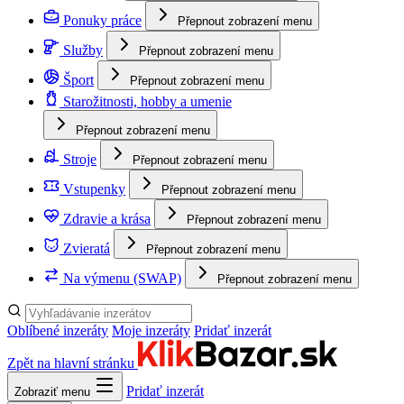
Ponuky práce
Přepnout zobrazení menu
Služby
Přepnout zobrazení menu
Šport
Přepnout zobrazení menu
Starožitnosti, hobby a umenie
Přepnout zobrazení menu
Stroje
Přepnout zobrazení menu
Vstupenky
Přepnout zobrazení menu
Zdravie a krása
Přepnout zobrazení menu
Zvieratá
Přepnout zobrazení menu
Na výmenu (SWAP)
Přepnout zobrazení menu
Oblíbené inzeráty
Moje inzeráty
Pridať inzerát
Zpět na hlavní stránku
Pridať inzerát
Zobraziť menu