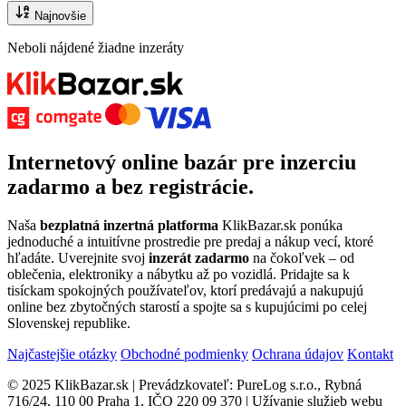
Najnovšie
Neboli nájdené žiadne inzeráty
Internetový
online bazár
pre
inzerciu
zadarmo
a bez registrácie.
Naša
bezplatná inzertná platforma
KlikBazar.sk ponúka
jednoduché a intuitívne prostredie pre predaj a nákup vecí, ktoré
hľadáte. Uverejnite svoj
inzerát zadarmo
na čokoľvek – od
oblečenia, elektroniky a nábytku až po vozidlá. Pridajte sa k
tisíckam spokojných používateľov, ktorí predávajú a nakupujú
online bez zbytočných starostí a spojte sa s kupujúcimi po celej
Slovenskej republike.
Najčastejšie otázky
Obchodné podmienky
Ochrana údajov
Kontakt
© 2025 KlikBazar.sk | Prevádzkovateľ: PureLog s.r.o., Rybná
716/24, 110 00 Praha 1, IČO 220 09 370 | Užívanie služieb webu