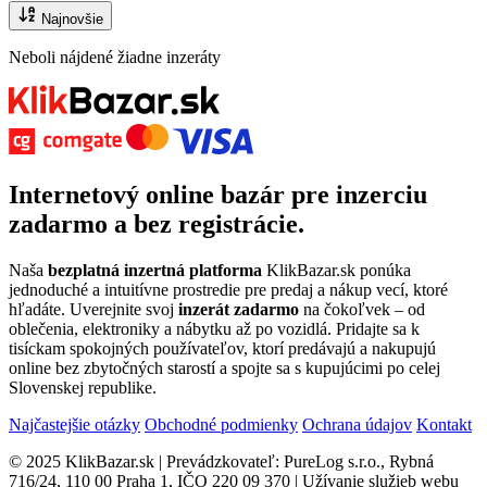
Najnovšie
Neboli nájdené žiadne inzeráty
Internetový
online bazár
pre
inzerciu
zadarmo
a bez registrácie.
Naša
bezplatná inzertná platforma
KlikBazar.sk ponúka
jednoduché a intuitívne prostredie pre predaj a nákup vecí, ktoré
hľadáte. Uverejnite svoj
inzerát zadarmo
na čokoľvek – od
oblečenia, elektroniky a nábytku až po vozidlá. Pridajte sa k
tisíckam spokojných používateľov, ktorí predávajú a nakupujú
online bez zbytočných starostí a spojte sa s kupujúcimi po celej
Slovenskej republike.
Najčastejšie otázky
Obchodné podmienky
Ochrana údajov
Kontakt
© 2025 KlikBazar.sk | Prevádzkovateľ: PureLog s.r.o., Rybná
716/24, 110 00 Praha 1, IČO 220 09 370 | Užívanie služieb webu