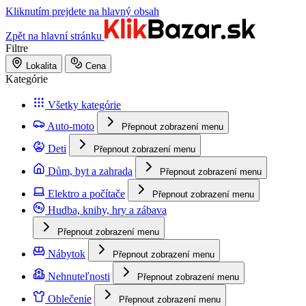
Kliknutím prejdete na hlavný obsah
Zpět na hlavní stránku
Filtre
Lokalita
Cena
Kategórie
Všetky kategórie
Auto-moto
Přepnout zobrazení menu
Deti
Přepnout zobrazení menu
Dům, byt a zahrada
Přepnout zobrazení menu
Elektro a počítače
Přepnout zobrazení menu
Hudba, knihy, hry a zábava
Přepnout zobrazení menu
Nábytok
Přepnout zobrazení menu
Nehnuteľnosti
Přepnout zobrazení menu
Oblečenie
Přepnout zobrazení menu