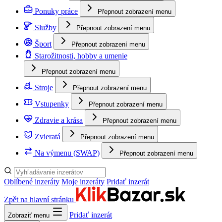
Ponuky práce
Přepnout zobrazení menu
Služby
Přepnout zobrazení menu
Šport
Přepnout zobrazení menu
Starožitnosti, hobby a umenie
Přepnout zobrazení menu
Stroje
Přepnout zobrazení menu
Vstupenky
Přepnout zobrazení menu
Zdravie a krása
Přepnout zobrazení menu
Zvieratá
Přepnout zobrazení menu
Na výmenu (SWAP)
Přepnout zobrazení menu
Oblíbené inzeráty
Moje inzeráty
Pridať inzerát
Zpět na hlavní stránku
Pridať inzerát
Zobraziť menu