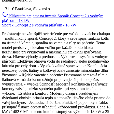
kontakt@berski.pl
1 311 €
Bratislava, Slovensko
Kliknutím prejdete na inzerát 'Sporák Concept 2 s vodným
plášťom - 18 kW'
Sporák Concept 2 s vodným plášťom - 18 kW
Predstavujeme vám špičkové riešenie pre váš domov alebo chalupu
– multifunkčný sporák Concept 2, ktorý v sebe spája funkciu kotla
na ústredné kúrenie, sporáka na varenie a rúry na pečenie. Tento
model predstavuje ideálnu voľbu pre každého, kto hľadá
nezávislosť pri vykurovaní a maximálnu efektivitu spaľovania
dreva. Hlavné výhody a prednosti: - Vykurovací systém s vodným
plášťom: Efektívne ohrieva vodu do radiátorov alebo podlahového
kúrenia pre celý dom. - Vysokokvalitné spracovanie: Kombinácia
nerezovej ocele, liatiny a kotlovej ocele zaručuje mimoriadne dlhú
životnosť. - Rýchle varenie a pečenie: Priestranná nerezová rúra a
liatinová varná doska umožňujú prípravu jedál priamo počas
vykurovania. - Vysoká účinnosť: Moderná konštrukcia spaľovacej
komory zaisťuje nízku spotrebu paliva pri vysokom tepelnom
výkone. - Estetika a komfort: Moderný dizajn s presklenými
dvierkami ohniska prináša teplo a atmosféru živého ohňa priamo do
vašej kuchyne. - Jednoduchá údržba: Praktické popolníky a ľahko
prístupné čistiace otvory uľahčujú každodennú prevádzku. Cena 18
kW : 1482 € Máme tento kotol dostupný vo výkonoch 18 kW a 25