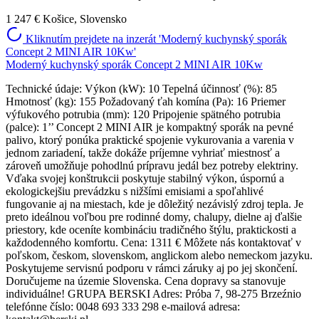
1 247 €
Košice, Slovensko
Kliknutím prejdete na inzerát 'Moderný kuchynský sporák
Concept 2 MINI AIR 10Kw'
Moderný kuchynský sporák Concept 2 MINI AIR 10Kw
Technické údaje: Výkon (kW): 10 Tepelná účinnosť (%): 85
Hmotnosť (kg): 155 Požadovaný ťah komína (Pa): 16 Priemer
výfukového potrubia (mm): 120 Pripojenie spätného potrubia
(palce): 1’’ Concept 2 MINI AIR je kompaktný sporák na pevné
palivo, ktorý ponúka praktické spojenie vykurovania a varenia v
jednom zariadení, takže dokáže príjemne vyhriať miestnosť a
zároveň umožňuje pohodlnú prípravu jedál bez potreby elektriny.
Vďaka svojej konštrukcii poskytuje stabilný výkon, úspornú a
ekologickejšiu prevádzku s nižšími emisiami a spoľahlivé
fungovanie aj na miestach, kde je dôležitý nezávislý zdroj tepla. Je
preto ideálnou voľbou pre rodinné domy, chalupy, dielne aj ďalšie
priestory, kde oceníte kombináciu tradičného štýlu, praktickosti a
každodenného komfortu. Cena: 1311 € Môžete nás kontaktovať v
poľskom, českom, slovenskom, anglickom alebo nemeckom jazyku.
Poskytujeme servisnú podporu v rámci záruky aj po jej skončení.
Doručujeme na územie Slovenska. Cena dopravy sa stanovuje
individuálne! GRUPA BERSKI Adres: Próba 7, 98-275 Brzeźnio
telefónne číslo: 0048 693 333 298 e-mailová adresa: