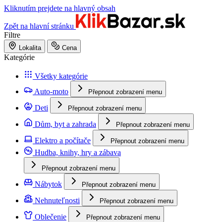
Kliknutím prejdete na hlavný obsah
Zpět na hlavní stránku
Filtre
Lokalita
Cena
Kategórie
Všetky kategórie
Auto-moto
Přepnout zobrazení menu
Deti
Přepnout zobrazení menu
Dům, byt a zahrada
Přepnout zobrazení menu
Elektro a počítače
Přepnout zobrazení menu
Hudba, knihy, hry a zábava
Přepnout zobrazení menu
Nábytok
Přepnout zobrazení menu
Nehnuteľnosti
Přepnout zobrazení menu
Oblečenie
Přepnout zobrazení menu