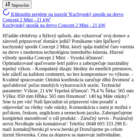
Najnovšie
Kliknutím prejdete na inzerát 'Kuchynský sporák na drevo
Concept 2 Mini - 21 kW'
Kuchynský sporák na drevo Concept 2 Mini - 21 kW
Hľadáte efektívny a štýlový spôsob, ako vykurovať svoj domov a
zároveň pripravovať domáce jedlá? Ponúkame vám špičkový
kuchynský sporák Concept 2 Mini, ktorý spája tradičné čaro varenia
na dreve s modernou technológiou ústredného kúrenia. Hlavné
výhody sporáka Concept 2 Mini: - Vysoká účinnosť:
Optimalizované spaľovanie šetrí palivo a zabezpečuje maximálny
tepelný výkon. - Kompaktný dizajn: Ideálny do menších priestorov,
kde záleží na každom centimetri, no bez kompromisov vo výkone. -
Kvalitné spracovanie: Odolná konštrukcia zaručuje dlhú životnosť a
spoľahlivosť počas mnohých vykurovacích sezón. Technické
parametre: Výkon: 21 kW Tepelná účinnosť: 79,4 % Šírka: 565 mm
Výška: 850 mm Hĺbka: 565 mm Hmotnosť: 140 kg Máte otázky?
Sme tu pre vás! Naši špecialisti sú pripravení vám poradiť a
odpovedať na všetky vaše otázky. Komunikácia s nami je možná v
poľskom, českom, anglickom a nemeckom jazyku. Zabezpečujeme
kompletnú starostlivosť o váš produkt: - Záručný servis - Pozáručný
servis Neváhajte nás kontaktovať: Telefón: 0048 693 333 298 E-
mail: kontakt@berski.pl www.berski.pl Doručujeme po celom
území Slovenska. Cena za dopravu sa stanovuje individuálne.