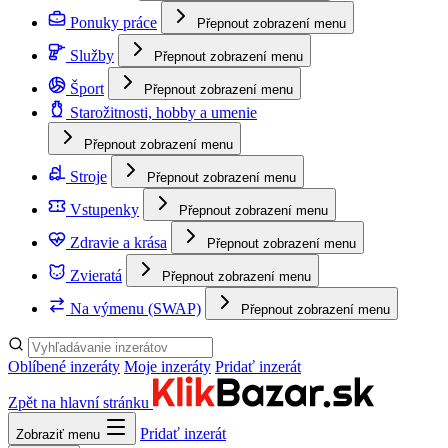
Ponuky práce
Přepnout zobrazení menu
Služby
Přepnout zobrazení menu
Šport
Přepnout zobrazení menu
Starožitnosti, hobby a umenie
Přepnout zobrazení menu
Stroje
Přepnout zobrazení menu
Vstupenky
Přepnout zobrazení menu
Zdravie a krása
Přepnout zobrazení menu
Zvieratá
Přepnout zobrazení menu
Na výmenu (SWAP)
Přepnout zobrazení menu
Oblíbené inzeráty
Moje inzeráty
Pridať inzerát
Zpět na hlavní stránku
Pridať inzerát
Zobraziť menu