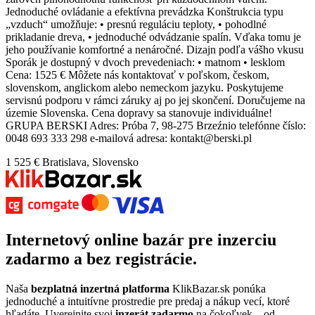
Jednoduché ovládanie a efektívna prevádzka Konštrukcia typu
„vzduch“ umožňuje: • presnú reguláciu teploty, • pohodlné
prikladanie dreva, • jednoduché odvádzanie spalín. Vďaka tomu je
jeho používanie komfortné a nenáročné. Dizajn podľa vášho vkusu
Sporák je dostupný v dvoch prevedeniach: • matnom • lesklom
Cena: 1525 € Môžete nás kontaktovať v poľskom, českom,
slovenskom, anglickom alebo nemeckom jazyku. Poskytujeme
servisnú podporu v rámci záruky aj po jej skončení. Doručujeme na
územie Slovenska. Cena dopravy sa stanovuje individuálne!
GRUPA BERSKI Adres: Próba 7, 98-275 Brzeźnio telefónne číslo:
0048 693 333 298 e-mailová adresa: kontakt@berski.pl
1 525 €
Bratislava, Slovensko
Internetový
online bazár
pre
inzerciu
zadarmo
a bez registrácie.
Naša
bezplatná inzertná platforma
KlikBazar.sk ponúka
jednoduché a intuitívne prostredie pre predaj a nákup vecí, ktoré
hľadáte. Uverejnite svoj
inzerát zadarmo
na čokoľvek – od