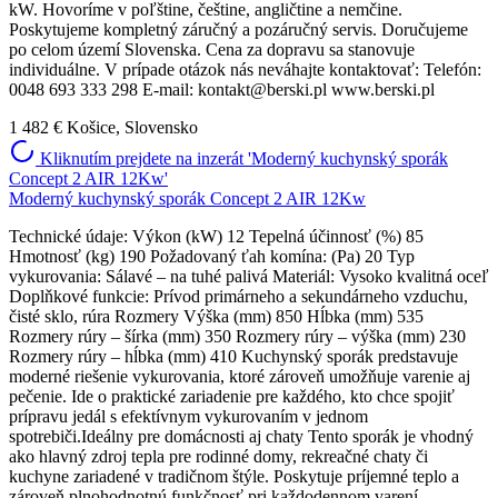
kW. Hovoríme v poľštine, češtine, angličtine a nemčine.
Poskytujeme kompletný záručný a pozáručný servis. Doručujeme
po celom území Slovenska. Cena za dopravu sa stanovuje
individuálne. V prípade otázok nás neváhajte kontaktovať: Telefón:
0048 693 333 298 E-mail: kontakt@berski.pl www.berski.pl
1 482 €
Košice, Slovensko
Kliknutím prejdete na inzerát 'Moderný kuchynský sporák
Concept 2 AIR 12Kw'
Moderný kuchynský sporák Concept 2 AIR 12Kw
Technické údaje: Výkon (kW) 12 Tepelná účinnosť (%) 85
Hmotnosť (kg) 190 Požadovaný ťah komína: (Pa) 20 Typ
vykurovania: Sálavé – na tuhé palivá Materiál: Vysoko kvalitná oceľ
Doplňkové funkcie: Prívod primárneho a sekundárneho vzduchu,
čisté sklo, rúra Rozmery Výška (mm) 850 Hĺbka (mm) 535
Rozmery rúry – šírka (mm) 350 Rozmery rúry – výška (mm) 230
Rozmery rúry – hĺbka (mm) 410 Kuchynský sporák predstavuje
moderné riešenie vykurovania, ktoré zároveň umožňuje varenie aj
pečenie. Ide o praktické zariadenie pre každého, kto chce spojiť
prípravu jedál s efektívnym vykurovaním v jednom
spotrebiči.Ideálny pre domácnosti aj chaty Tento sporák je vhodný
ako hlavný zdroj tepla pre rodinné domy, rekreačné chaty či
kuchyne zariadené v tradičnom štýle. Poskytuje príjemné teplo a
zároveň plnohodnotnú funkčnosť pri každodennom varení.