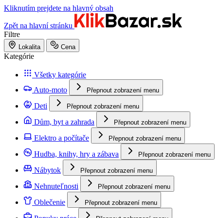
Kliknutím prejdete na hlavný obsah
Zpět na hlavní stránku
Filtre
Lokalita
Cena
Kategórie
Všetky kategórie
Auto-moto
Přepnout zobrazení menu
Deti
Přepnout zobrazení menu
Dům, byt a zahrada
Přepnout zobrazení menu
Elektro a počítače
Přepnout zobrazení menu
Hudba, knihy, hry a zábava
Přepnout zobrazení menu
Nábytok
Přepnout zobrazení menu
Nehnuteľnosti
Přepnout zobrazení menu
Oblečenie
Přepnout zobrazení menu