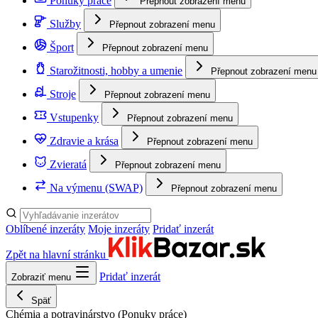
Ponuky práce
Přepnout zobrazení menu
Služby
Přepnout zobrazení menu
Šport
Přepnout zobrazení menu
Starožitnosti, hobby a umenie
Přepnout zobrazení menu
Stroje
Přepnout zobrazení menu
Vstupenky
Přepnout zobrazení menu
Zdravie a krása
Přepnout zobrazení menu
Zvieratá
Přepnout zobrazení menu
Na výmenu (SWAP)
Přepnout zobrazení menu
Oblíbené inzeráty
Moje inzeráty
Pridať inzerát
Zpět na hlavní stránku
Pridať inzerát
Zobraziť menu
Späť
Chémia a potravinárstvo
(Ponuky práce)