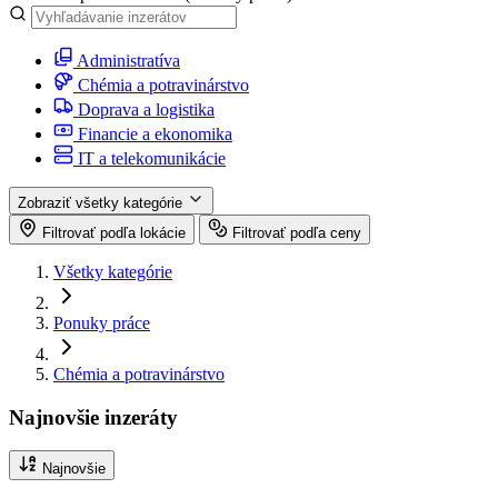
Administratíva
Chémia a potravinárstvo
Doprava a logistika
Financie a ekonomika
IT a telekomunikácie
Zobraziť všetky kategórie
Filtrovať podľa lokácie
Filtrovať podľa ceny
Všetky kategórie
Ponuky práce
Chémia a potravinárstvo
Najnovšie inzeráty
Najnovšie