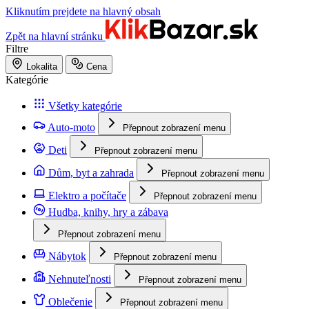
Kliknutím prejdete na hlavný obsah
Zpět na hlavní stránku
Filtre
Lokalita
Cena
Kategórie
Všetky kategórie
Auto-moto
Přepnout zobrazení menu
Deti
Přepnout zobrazení menu
Dům, byt a zahrada
Přepnout zobrazení menu
Elektro a počítače
Přepnout zobrazení menu
Hudba, knihy, hry a zábava
Přepnout zobrazení menu
Nábytok
Přepnout zobrazení menu
Nehnuteľnosti
Přepnout zobrazení menu
Oblečenie
Přepnout zobrazení menu