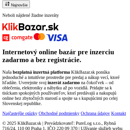
Najnovšie
Neboli nájdené žiadne inzeráty
Internetový
online bazár
pre
inzerciu
zadarmo
a bez registrácie.
Naša
bezplatná inzertná platforma
KlikBazar.sk ponúka
jednoduché a intuitívne prostredie pre predaj a nákup vecí, ktoré
hľadáte. Uverejnite svoj
inzerát zadarmo
na čokoľvek – od
oblečenia, elektroniky a nábytku až po vozidlá. Pridajte sa k
tisíckam spokojných používateľov, ktorí predávajú a nakupujú
online bez zbytočných starostí a spojte sa s kupujúcimi po celej
Slovenskej republike.
Najčastejšie otázky
Obchodné podmienky
Ochrana údajov
Kontakt
© 2025 KlikBazar.sk | Prevádzkovateľ: PureLog s.r.o., Rybná
716/24, 110 00 Praha 1, IČO 220 09 370 | Užívanie služieb webu