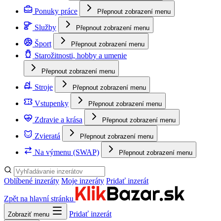
Ponuky práce
Přepnout zobrazení menu
Služby
Přepnout zobrazení menu
Šport
Přepnout zobrazení menu
Starožitnosti, hobby a umenie
Přepnout zobrazení menu
Stroje
Přepnout zobrazení menu
Vstupenky
Přepnout zobrazení menu
Zdravie a krása
Přepnout zobrazení menu
Zvieratá
Přepnout zobrazení menu
Na výmenu (SWAP)
Přepnout zobrazení menu
Oblíbené inzeráty
Moje inzeráty
Pridať inzerát
Zpět na hlavní stránku
Pridať inzerát
Zobraziť menu