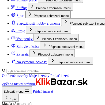
Ponuky práce
Přepnout zobrazení menu
Služby
Přepnout zobrazení menu
Šport
Přepnout zobrazení menu
Starožitnosti, hobby a umenie
Přepnout zobrazení menu
Stroje
Přepnout zobrazení menu
Vstupenky
Přepnout zobrazení menu
Zdravie a krása
Přepnout zobrazení menu
Zvieratá
Přepnout zobrazení menu
Na výmenu (SWAP)
Přepnout zobrazení menu
Oblíbené inzeráty
Moje inzeráty
Pridať inzerát
Zpět na hlavní stránku
Pridať inzerát
Zobraziť menu
Späť
Mazda
(Auto-moto)