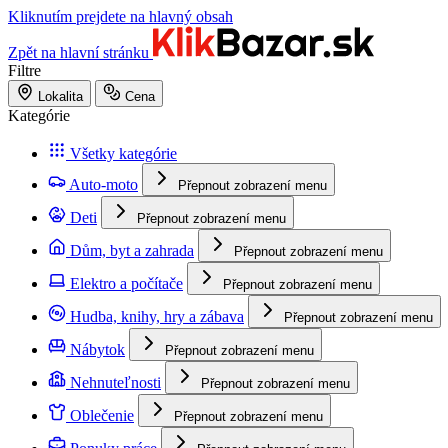
Kliknutím prejdete na hlavný obsah
Zpět na hlavní stránku
Filtre
Lokalita
Cena
Kategórie
Všetky kategórie
Auto-moto
Přepnout zobrazení menu
Deti
Přepnout zobrazení menu
Dům, byt a zahrada
Přepnout zobrazení menu
Elektro a počítače
Přepnout zobrazení menu
Hudba, knihy, hry a zábava
Přepnout zobrazení menu
Nábytok
Přepnout zobrazení menu
Nehnuteľnosti
Přepnout zobrazení menu
Oblečenie
Přepnout zobrazení menu