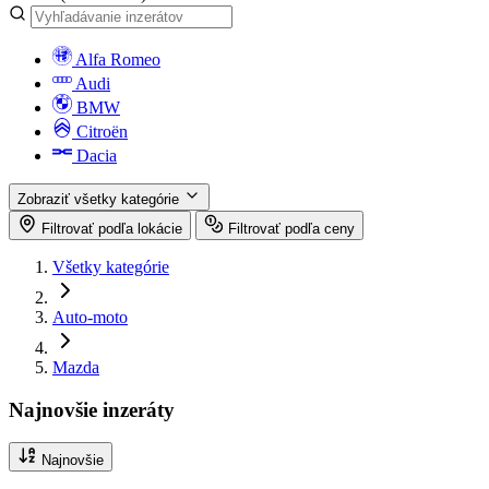
Alfa Romeo
Audi
BMW
Citroën
Dacia
Zobraziť všetky kategórie
Filtrovať podľa lokácie
Filtrovať podľa ceny
Všetky kategórie
Auto-moto
Mazda
Najnovšie inzeráty
Najnovšie