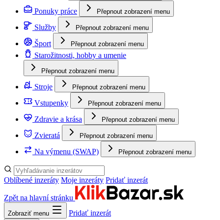
Ponuky práce
Přepnout zobrazení menu
Služby
Přepnout zobrazení menu
Šport
Přepnout zobrazení menu
Starožitnosti, hobby a umenie
Přepnout zobrazení menu
Stroje
Přepnout zobrazení menu
Vstupenky
Přepnout zobrazení menu
Zdravie a krása
Přepnout zobrazení menu
Zvieratá
Přepnout zobrazení menu
Na výmenu (SWAP)
Přepnout zobrazení menu
Oblíbené inzeráty
Moje inzeráty
Pridať inzerát
Zpět na hlavní stránku
Pridať inzerát
Zobraziť menu