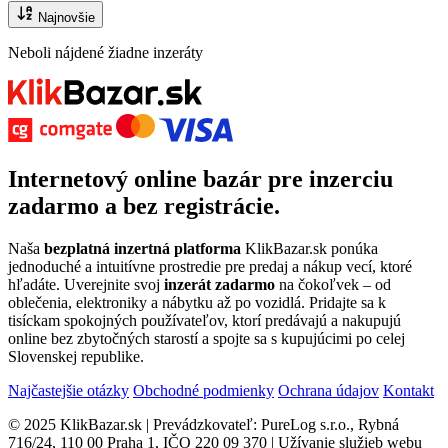
Najnovšie
Neboli nájdené žiadne inzeráty
Internetový
online bazár
pre
inzerciu
zadarmo
a bez registrácie.
Naša
bezplatná inzertná platforma
KlikBazar.sk ponúka
jednoduché a intuitívne prostredie pre predaj a nákup vecí, ktoré
hľadáte. Uverejnite svoj
inzerát zadarmo
na čokoľvek – od
oblečenia, elektroniky a nábytku až po vozidlá. Pridajte sa k
tisíckam spokojných používateľov, ktorí predávajú a nakupujú
online bez zbytočných starostí a spojte sa s kupujúcimi po celej
Slovenskej republike.
Najčastejšie otázky
Obchodné podmienky
Ochrana údajov
Kontakt
© 2025 KlikBazar.sk | Prevádzkovateľ: PureLog s.r.o., Rybná
716/24, 110 00 Praha 1, IČO 220 09 370 | Užívanie služieb webu