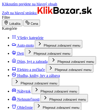
Kliknutím prejdete na hlavný obsah
Zpět na hlavní stránku
Filtre
Lokalita
Cena
Kategórie
Všetky kategórie
Auto-moto
Přepnout zobrazení menu
Deti
Přepnout zobrazení menu
Dům, byt a zahrada
Přepnout zobrazení menu
Elektro a počítače
Přepnout zobrazení menu
Hudba, knihy, hry a zábava
Přepnout zobrazení menu
Nábytok
Přepnout zobrazení menu
Nehnuteľnosti
Přepnout zobrazení menu
Oblečenie
Přepnout zobrazení menu