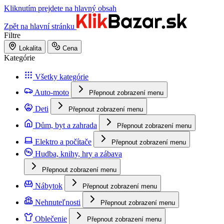
Kliknutím prejdete na hlavný obsah
Zpět na hlavní stránku
Filtre
Lokalita
Cena
Kategórie
Všetky kategórie
Auto-moto
Přepnout zobrazení menu
Deti
Přepnout zobrazení menu
Dům, byt a zahrada
Přepnout zobrazení menu
Elektro a počítače
Přepnout zobrazení menu
Hudba, knihy, hry a zábava
Přepnout zobrazení menu
Nábytok
Přepnout zobrazení menu
Nehnuteľnosti
Přepnout zobrazení menu
Oblečenie
Přepnout zobrazení menu