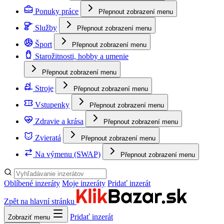
Ponuky práce
Přepnout zobrazení menu
Služby
Přepnout zobrazení menu
Šport
Přepnout zobrazení menu
Starožitnosti, hobby a umenie
Přepnout zobrazení menu
Stroje
Přepnout zobrazení menu
Vstupenky
Přepnout zobrazení menu
Zdravie a krása
Přepnout zobrazení menu
Zvieratá
Přepnout zobrazení menu
Na výmenu (SWAP)
Přepnout zobrazení menu
Oblíbené inzeráty
Moje inzeráty
Pridať inzerát
Zpět na hlavní stránku
Pridať inzerát
Zobraziť menu