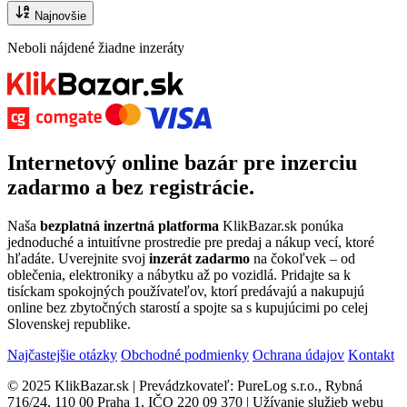
Najnovšie
Neboli nájdené žiadne inzeráty
Internetový
online bazár
pre
inzerciu
zadarmo
a bez registrácie.
Naša
bezplatná inzertná platforma
KlikBazar.sk ponúka
jednoduché a intuitívne prostredie pre predaj a nákup vecí, ktoré
hľadáte. Uverejnite svoj
inzerát zadarmo
na čokoľvek – od
oblečenia, elektroniky a nábytku až po vozidlá. Pridajte sa k
tisíckam spokojných používateľov, ktorí predávajú a nakupujú
online bez zbytočných starostí a spojte sa s kupujúcimi po celej
Slovenskej republike.
Najčastejšie otázky
Obchodné podmienky
Ochrana údajov
Kontakt
© 2025 KlikBazar.sk | Prevádzkovateľ: PureLog s.r.o., Rybná
716/24, 110 00 Praha 1, IČO 220 09 370 | Užívanie služieb webu