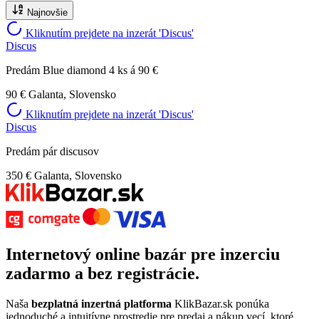
Najnovšie
Kliknutím prejdete na inzerát 'Discus'
Discus
Predám Blue diamond 4 ks á 90 €
90 €
Galanta, Slovensko
Kliknutím prejdete na inzerát 'Discus'
Discus
Predám pár discusov
350 €
Galanta, Slovensko
Internetový
online bazár
pre
inzerciu
zadarmo
a bez registrácie.
Naša
bezplatná inzertná platforma
KlikBazar.sk ponúka
jednoduché a intuitívne prostredie pre predaj a nákup vecí, ktoré