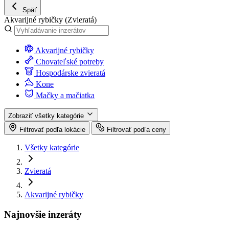
Späť
Akvarijné rybičky
(Zvieratá)
Akvarijné rybičky
Chovateľské potreby
Hospodárske zvieratá
Kone
Mačky a mačiatka
Zobraziť všetky kategórie
Filtrovať podľa lokácie
Filtrovať podľa ceny
Všetky kategórie
Zvieratá
Akvarijné rybičky
Najnovšie inzeráty