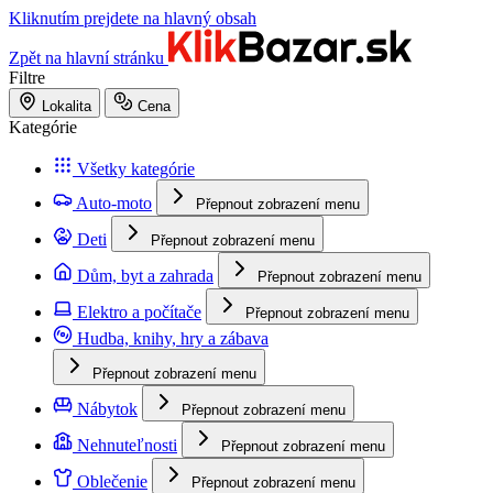
Kliknutím prejdete na hlavný obsah
Zpět na hlavní stránku
Filtre
Lokalita
Cena
Kategórie
Všetky kategórie
Auto-moto
Přepnout zobrazení menu
Deti
Přepnout zobrazení menu
Dům, byt a zahrada
Přepnout zobrazení menu
Elektro a počítače
Přepnout zobrazení menu
Hudba, knihy, hry a zábava
Přepnout zobrazení menu
Nábytok
Přepnout zobrazení menu
Nehnuteľnosti
Přepnout zobrazení menu
Oblečenie
Přepnout zobrazení menu