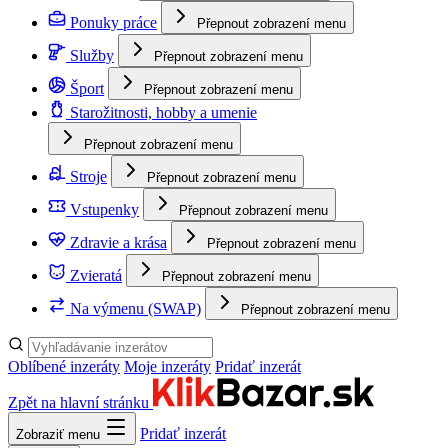
Ponuky práce
Přepnout zobrazení menu
Služby
Přepnout zobrazení menu
Šport
Přepnout zobrazení menu
Starožitnosti, hobby a umenie
Přepnout zobrazení menu
Stroje
Přepnout zobrazení menu
Vstupenky
Přepnout zobrazení menu
Zdravie a krása
Přepnout zobrazení menu
Zvieratá
Přepnout zobrazení menu
Na výmenu (SWAP)
Přepnout zobrazení menu
Oblíbené inzeráty
Moje inzeráty
Pridať inzerát
Zpět na hlavní stránku
Pridať inzerát
Zobraziť menu