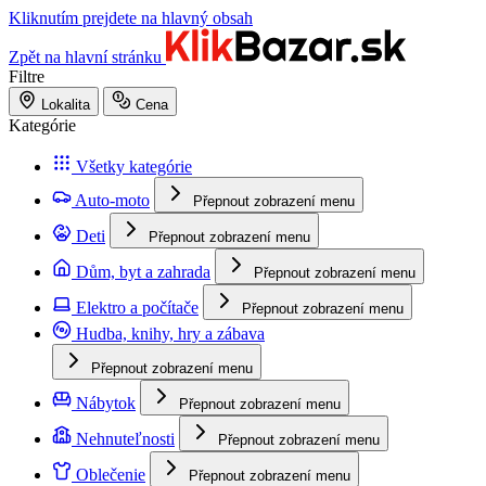
Kliknutím prejdete na hlavný obsah
Zpět na hlavní stránku
Filtre
Lokalita
Cena
Kategórie
Všetky kategórie
Auto-moto
Přepnout zobrazení menu
Deti
Přepnout zobrazení menu
Dům, byt a zahrada
Přepnout zobrazení menu
Elektro a počítače
Přepnout zobrazení menu
Hudba, knihy, hry a zábava
Přepnout zobrazení menu
Nábytok
Přepnout zobrazení menu
Nehnuteľnosti
Přepnout zobrazení menu
Oblečenie
Přepnout zobrazení menu