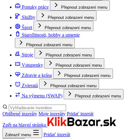
Ponuky práce
Přepnout zobrazení menu
Služby
Přepnout zobrazení menu
Šport
Přepnout zobrazení menu
Starožitnosti, hobby a umenie
Přepnout zobrazení menu
Stroje
Přepnout zobrazení menu
Vstupenky
Přepnout zobrazení menu
Zdravie a krása
Přepnout zobrazení menu
Zvieratá
Přepnout zobrazení menu
Na výmenu (SWAP)
Přepnout zobrazení menu
Oblíbené inzeráty
Moje inzeráty
Pridať inzerát
Zpět na hlavní stránku
Pridať inzerát
Zobraziť menu