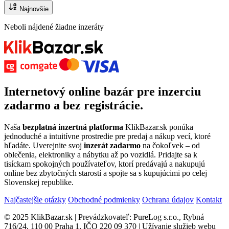
Najnovšie
Neboli nájdené žiadne inzeráty
Internetový
online bazár
pre
inzerciu
zadarmo
a bez registrácie.
Naša
bezplatná inzertná platforma
KlikBazar.sk ponúka
jednoduché a intuitívne prostredie pre predaj a nákup vecí, ktoré
hľadáte. Uverejnite svoj
inzerát zadarmo
na čokoľvek – od
oblečenia, elektroniky a nábytku až po vozidlá. Pridajte sa k
tisíckam spokojných používateľov, ktorí predávajú a nakupujú
online bez zbytočných starostí a spojte sa s kupujúcimi po celej
Slovenskej republike.
Najčastejšie otázky
Obchodné podmienky
Ochrana údajov
Kontakt
© 2025 KlikBazar.sk | Prevádzkovateľ: PureLog s.r.o., Rybná
716/24, 110 00 Praha 1, IČO 220 09 370 | Užívanie služieb webu