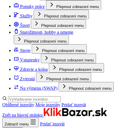
Ponuky práce
Přepnout zobrazení menu
Služby
Přepnout zobrazení menu
Šport
Přepnout zobrazení menu
Starožitnosti, hobby a umenie
Přepnout zobrazení menu
Stroje
Přepnout zobrazení menu
Vstupenky
Přepnout zobrazení menu
Zdravie a krása
Přepnout zobrazení menu
Zvieratá
Přepnout zobrazení menu
Na výmenu (SWAP)
Přepnout zobrazení menu
Oblíbené inzeráty
Moje inzeráty
Pridať inzerát
Zpět na hlavní stránku
Pridať inzerát
Zobraziť menu