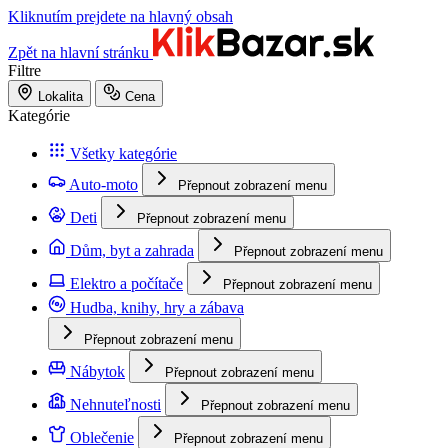
Kliknutím prejdete na hlavný obsah
Zpět na hlavní stránku
Filtre
Lokalita
Cena
Kategórie
Všetky kategórie
Auto-moto
Přepnout zobrazení menu
Deti
Přepnout zobrazení menu
Dům, byt a zahrada
Přepnout zobrazení menu
Elektro a počítače
Přepnout zobrazení menu
Hudba, knihy, hry a zábava
Přepnout zobrazení menu
Nábytok
Přepnout zobrazení menu
Nehnuteľnosti
Přepnout zobrazení menu
Oblečenie
Přepnout zobrazení menu