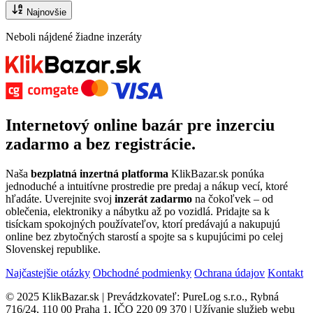
Najnovšie
Neboli nájdené žiadne inzeráty
Internetový
online bazár
pre
inzerciu
zadarmo
a bez registrácie.
Naša
bezplatná inzertná platforma
KlikBazar.sk ponúka
jednoduché a intuitívne prostredie pre predaj a nákup vecí, ktoré
hľadáte. Uverejnite svoj
inzerát zadarmo
na čokoľvek – od
oblečenia, elektroniky a nábytku až po vozidlá. Pridajte sa k
tisíckam spokojných používateľov, ktorí predávajú a nakupujú
online bez zbytočných starostí a spojte sa s kupujúcimi po celej
Slovenskej republike.
Najčastejšie otázky
Obchodné podmienky
Ochrana údajov
Kontakt
© 2025 KlikBazar.sk | Prevádzkovateľ: PureLog s.r.o., Rybná
716/24, 110 00 Praha 1, IČO 220 09 370 | Užívanie služieb webu