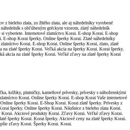
 z bieleho zlata, zo žltého zlata, ale aj náhrdelníky vyrobené
atý náhrdelník s obľúbeným gréckym vzorom, zlatý náhrdelník
i vyberiete. Internetové zlatníctvo Korai. E-shop Korai. E-shop
rai. E-shop Korai šperky. Online šperky Korai. Zlaté náhrdelníky
zlatníctvo Korai. E-shop Korai. Online šperky Korai, zlato, zlaté
 na zlaté šperky Korai. Veľká akcia na šperky Korai. Korai šperky.
ká akcia na zlaté šperky Korai. Veľké zľavy na zlaté šperky Korai
ka, krížiky, platničky, kameňové prívesky, prívesky s náboženskými
zlatníctvo Korai. Online šperky Korai. E-shop Korai Vaše internetové
y. Online šperky Korai. E-Shop Korai. Korai zlaté šperky. Prívesky z
 Korai šperky. Online šperky Korai. Náušnice z bieleho zlata Korai.
rky Korai. Akciové produkty Korai. Zľavy Korai. Veľké zľavy Korai.
laté šperky Korai. Korai šperky. Akciové ceny na zlaté šperky Korai.
epšie zľavy Korai. Šperky Korai. Korai.