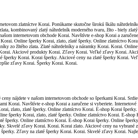
rnetovom zlatníctve Korai. Ponúkame skutočne širokú škálu náhrdelníkov
 zlata, kombinovaný zlatý náhrdelník moderného tvaru, žlto - biely zl
našom internetovom obchode Korai. Navštívte e-shop Korai a zaručene s
o Korai. Online šperky Korai, zlato, zlaté šperky. Online zlatníctvo Ko
íky zo žltého zlata. Zlaté náhrdelníky a náramky Korai. Korai. Online 
 Korai. Akciové produkty Korai. Zľavy Korai. Veľké zľavy Korai. Akcia
é šperky Korai. Korai šperky. Akciové ceny na zlaté šperky Korai. Veľ
epšie zľavy Korai. Šperky Korai. Korai.
 ceny nájdete v našom internetovom obchode so šperkami Korai. Srdieč
i Korai. Navštívte e-shop Korai a zaručene si vyberiete. Internetové 
Korai, zlato, zlaté šperky. Online zlatníctvo Korai. E-shop Korai šperk
line šperky Korai, zlato, zlaté šperky. Online zlatníctvo Korai. E-shop
laté šperky. Online zlatníctvo Korai. E-shop Korai šperky. Online špe
ky. Skvelé zľavy Korai. Korai. Korai zlato. Akciové ceny na vybrané z
 šperky. Zľavy na zlaté šperky Korai. Korai. Skvelé zľavy Korai. Najl