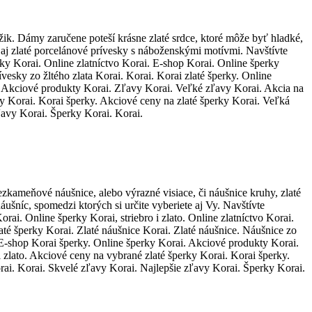
ížik. Dámy zaručene poteší krásne zlaté srdce, ktoré môže byť hladké,
 aj zlaté porcelánové prívesky s náboženskými motívmi. Navštívte
rky Korai. Online zlatníctvo Korai. E-shop Korai. Online šperky
ívesky zo žltého zlata Korai. Korai. Korai zlaté šperky. Online
ai. Akciové produkty Korai. Zľavy Korai. Veľké zľavy Korai. Akcia na
ky Korai. Korai šperky. Akciové ceny na zlaté šperky Korai. Veľká
ľavy Korai. Šperky Korai. Korai.
zkameňové náušnice, alebo výrazné visiace, či náušnice kruhy, zlaté
ušníc, spomedzi ktorých si určite vyberiete aj Vy. Navštívte
orai. Online šperky Korai, striebro i zlato. Online zlatníctvo Korai.
laté šperky Korai. Zlaté náušnice Korai. Zlaté náušnice. Náušnice zo
i. E-shop Korai šperky. Online šperky Korai. Akciové produkty Korai.
 zlato. Akciové ceny na vybrané zlaté šperky Korai. Korai šperky.
rai. Korai. Skvelé zľavy Korai. Najlepšie zľavy Korai. Šperky Korai.