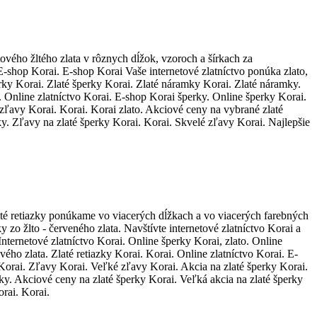
ého žltého zlata v rôznych dĺžok, vzoroch a šírkach za
 E-shop Korai. E-shop Korai Vaše internetové zlatníctvo ponúka zlato,
perky Korai. Zlaté šperky Korai. Zlaté náramky Korai. Zlaté náramky.
. Online zlatníctvo Korai. E-shop Korai šperky. Online šperky Korai.
zľavy Korai. Korai. Korai zlato. Akciové ceny na vybrané zlaté
ky. Zľavy na zlaté šperky Korai. Korai. Skvelé zľavy Korai. Najlepšie
até retiazky ponúkame vo viacerých dĺžkach a vo viacerých farebných
y zo žlto - červeného zlata. Navštívte internetové zlatníctvo Korai a
Internetové zlatníctvo Korai. Online šperky Korai, zlato. Online
ového zlata. Zlaté retiazky Korai. Korai. Online zlatníctvo Korai. E-
 Korai. Zľavy Korai. Veľké zľavy Korai. Akcia na zlaté šperky Korai.
ky. Akciové ceny na zlaté šperky Korai. Veľká akcia na zlaté šperky
rai. Korai.