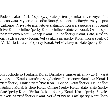
 Podobne ako iné zlaté šperky, aj zlaté prstene ponúkame v rôznych far
a bieleho zlata. Výber je skutočne široký, od bezkameňových zlatých p
zirkónov. Navštívte internetové zlatníctvo Korai a zaručene si vyberiet
íctvo Korai. Online šperky Korai. Online zlatníctvo Korai. Online šperky
line zlatníctvo Korai. E-shop Korai. Online šperky Korai, zlato, zlaté 
a na zlaté šperky Korai. Veľká akcia na šperky Korai. Korai šperky. 
. Veľká akcia na zlaté šperky Korai. Veľké zľavy na zlaté šperky Korai
vom obchode so šperkami Korai. Dámske a pánske náramky zo 14 karátov
te e-shop Korai a zaručene si vyberiete. Internetové zlatníctvo Korai.
o, zlaté šperky. Online zlatníctvo Korai. E-shop Korai šperky. Online š
latníctvo Korai. E-shop Korai. Online šperky Korai, zlato, zlaté šperky
até šperky Korai. Veľká akcia na šperky Korai. Korai šperky. Skvelé 
á akcia na zlaté šperky Korai. Veľké zľavy na zlaté šperky Korai šper