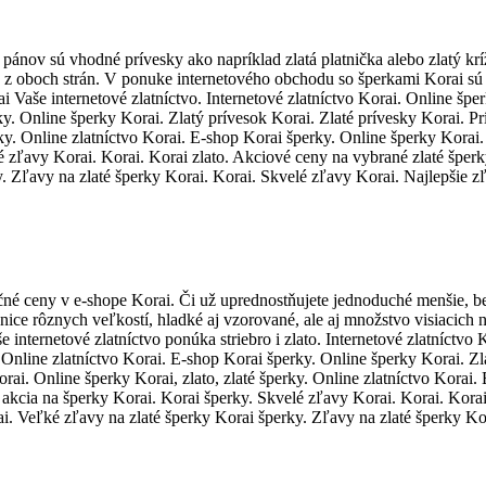
 pánov sú vhodné prívesky ako napríklad zlatá platnička alebo zlatý kr
ť z oboch strán. V ponuke internetového obchodu so šperkami Korai sú
i Vaše internetové zlatníctvo. Internetové zlatníctvo Korai. Online špe
ky. Online šperky Korai. Zlatý prívesok Korai. Zlaté prívesky Korai. Pr
erky. Online zlatníctvo Korai. E-shop Korai šperky. Online šperky Kor
é zľavy Korai. Korai. Korai zlato. Akciové ceny na vybrané zlaté šper
y. Zľavy na zlaté šperky Korai. Korai. Skvelé zľavy Korai. Najlepšie z
né ceny v e-shope Korai. Či už uprednostňujete jednoduché menšie, be
ce rôznych veľkostí, hladké aj vzorované, ale aj množstvo visiacich ná
 internetové zlatníctvo ponúka striebro i zlato. Internetové zlatníctvo K
y. Online zlatníctvo Korai. E-shop Korai šperky. Online šperky Korai. Z
Korai. Online šperky Korai, zlato, zlaté šperky. Online zlatníctvo Kora
akcia na šperky Korai. Korai šperky. Skvelé zľavy Korai. Korai. Korai
i. Veľké zľavy na zlaté šperky Korai šperky. Zľavy na zlaté šperky Ko