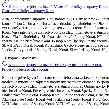
Kliknutím prejdete na inzerát 'Zlaté náhrdelníky a súpravy Korai'
Zlaté náhrdelníky a súpravy Korai
Zlaté náhrdelníky a súpravy (zlatý náhrdelník + zlatý náramok) v inte
kombináciou žltého a bieleho zlata. Jednoduchý náhrdelník zo žltého
vykladaný zirkónmi - toto všetko je len zlomok toho, čo ponúkame v 
Korai Vaše internetové zlatníctvo ponúka zlato. Internetové zlatníctv
Korai. Zlaté náhrdelníky. Zlaté náhrdelníkové súpravy Korai. Náhrdeln
šperky. Online zlatníctvo Korai. E-shop Korai šperky. Online šperky
Skvelé zľavy Korai. Korai. Korai zlato. Akciové ceny na vybrané zlat
šperky. Zľavy na zlaté šperky Korai. Korai. Skvelé zľavy Korai. Najl
1 €
Poprad, Slovensko
Kliknutím prejdete na inzerát 'Prívesky z bieleho zlata Korai'
Prívesky z bieleho zlata Korai
Nádherné prívesky zo 14 karátového bieleho zlata za bezkonkurenčné
motívmi a mnohé iné nájdete v našom internetovom obchode so šperkam
zlatníctvo ponúka zlato. Internetové zlatníctvo Korai. Online šperky 
bieleho zlata Korai. Prívesky z bieleho zlata. Korai. Šperky Korai. On
Online zlatníctvo Korai. E-shop Korai. Online šperky Korai, zlato, z
Akcia na zlaté šperky Korai. Veľká akcia na šperky Korai. Korai šper
Veľká akcia na zlaté šperky Korai. Veľké zľavy na zlaté šperky Korai