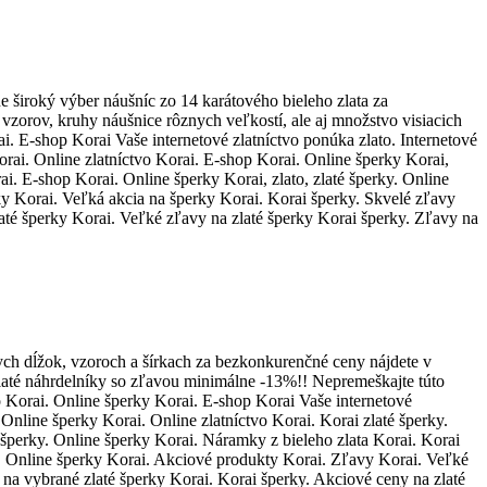
ne široký výber náušníc zo 14 karátového bieleho zlata za
orov, kruhy náušnice rôznych veľkostí, ale aj množstvo visiacich
ai. E-shop Korai Vaše internetové zlatníctvo ponúka zlato. Internetové
Korai. Online zlatníctvo Korai. E-shop Korai. Online šperky Korai,
ai. E-shop Korai. Online šperky Korai, zlato, zlaté šperky. Online
ky Korai. Veľká akcia na šperky Korai. Korai šperky. Skvelé zľavy
laté šperky Korai. Veľké zľavy na zlaté šperky Korai šperky. Zľavy na
ych dĺžok, vzoroch a šírkach za bezkonkurenčné ceny nájdete v
, zlaté náhrdelníky so zľavou minimálne -13%!! Nepremeškajte túto
vo Korai. Online šperky Korai. E-shop Korai Vaše internetové
 Online šperky Korai. Online zlatníctvo Korai. Korai zlaté šperky.
i šperky. Online šperky Korai. Náramky z bieleho zlata Korai. Korai
ky. Online šperky Korai. Akciové produkty Korai. Zľavy Korai. Veľké
 na vybrané zlaté šperky Korai. Korai šperky. Akciové ceny na zlaté