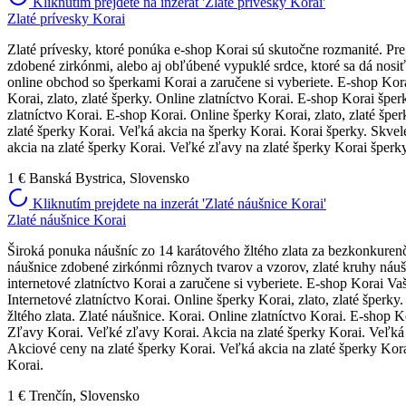
Kliknutím prejdete na inzerát 'Zlaté prívesky Korai'
Zlaté prívesky Korai
Zlaté prívesky, ktoré ponúka e-shop Korai sú skutočne rozmanité. Pre
zdobené zirkónmi, alebo aj obľúbené vypuklé srdce, ktoré sa dá nosi
online obchod so šperkami Korai a zaručene si vyberiete. E-shop Kora
Korai, zlato, zlaté šperky. Online zlatníctvo Korai. E-shop Korai šper
zlatníctvo Korai. E-shop Korai. Online šperky Korai, zlato, zlaté šp
zlaté šperky Korai. Veľká akcia na šperky Korai. Korai šperky. Skvel
akcia na zlaté šperky Korai. Veľké zľavy na zlaté šperky Korai šperk
1 €
Banská Bystrica, Slovensko
Kliknutím prejdete na inzerát 'Zlaté náušnice Korai'
Zlaté náušnice Korai
Široká ponuka náušníc zo 14 karátového žltého zlata za bezkonkurenč
náušnice zdobené zirkónmi rôznych tvarov a vzorov, zlaté kruhy náušni
internetové zlatníctvo Korai a zaručene si vyberiete. E-shop Korai Vaše
Internetové zlatníctvo Korai. Online šperky Korai, zlato, zlaté šperk
žltého zlata. Zlaté náušnice. Korai. Online zlatníctvo Korai. E-shop 
Zľavy Korai. Veľké zľavy Korai. Akcia na zlaté šperky Korai. Veľká 
Akciové ceny na zlaté šperky Korai. Veľká akcia na zlaté šperky Kora
Korai.
1 €
Trenčín, Slovensko