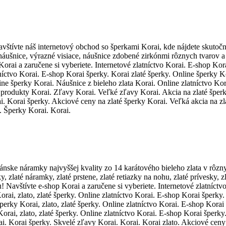
Navštívte náš internetový obchod so šperkami Korai, kde nájdete skutoč
ice, výrazné visiace, náušnice zdobené zirkónmi rôznych tvarov a vz
 Korai a zaručene si vyberiete. Internetové zlatníctvo Korai. E-shop Kor
atníctvo Korai. E-shop Korai šperky. Korai zlaté šperky. Online šperky 
ine šperky Korai. Náušnice z bieleho zlata Korai. Online zlatníctvo Kor
 produkty Korai. Zľavy Korai. Veľké zľavy Korai. Akcia na zlaté šper
i. Korai šperky. Akciové ceny na zlaté šperky Korai. Veľká akcia na z
. Šperky Korai. Korai.
ánske náramky najvyššej kvality zo 14 karátového bieleho zlata v rôzn
y, zlaté náramky, zlaté prstene, zlaté retiazky na nohu, zlaté prívesky
! Navštívte e-shop Korai a zaručene si vyberiete. Internetové zlatníct
orai, zlato, zlaté šperky. Online zlatníctvo Korai. E-shop Korai šperky.
perky Korai, zlato, zlaté šperky. Online zlatníctvo Korai. E-shop Kora
Korai, zlato, zlaté šperky. Online zlatníctvo Korai. E-shop Korai šper
i. Korai šperky. Skvelé zľavy Korai. Korai. Korai zlato. Akciové ceny