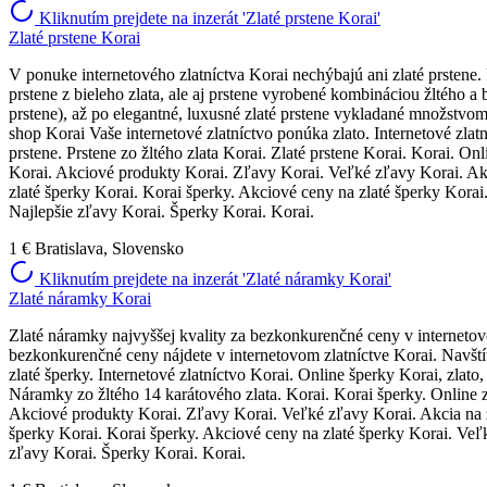
Kliknutím prejdete na inzerát 'Zlaté prstene Korai'
Zlaté prstene Korai
V ponuke internetového zlatníctva Korai nechýbajú ani zlaté prstene.
prstene z bieleho zlata, ale aj prstene vyrobené kombináciou žltého 
prstene), až po elegantné, luxusné zlaté prstene vykladané množstvom 
shop Korai Vaše internetové zlatníctvo ponúka zlato. Internetové zlatn
prstene. Prstene zo žltého zlata Korai. Zlaté prstene Korai. Korai. On
Korai. Akciové produkty Korai. Zľavy Korai. Veľké zľavy Korai. Akci
zlaté šperky Korai. Korai šperky. Akciové ceny na zlaté šperky Korai
Najlepšie zľavy Korai. Šperky Korai. Korai.
1 €
Bratislava, Slovensko
Kliknutím prejdete na inzerát 'Zlaté náramky Korai'
Zlaté náramky Korai
Zlaté náramky najvyššej kvality za bezkonkurenčné ceny v interneto
bezkonkurenčné ceny nájdete v internetovom zlatníctve Korai. Navštív
zlaté šperky. Internetové zlatníctvo Korai. Online šperky Korai, zlat
Náramky zo žltého 14 karátového zlata. Korai. Korai šperky. Online z
Akciové produkty Korai. Zľavy Korai. Veľké zľavy Korai. Akcia na zl
šperky Korai. Korai šperky. Akciové ceny na zlaté šperky Korai. Veľk
zľavy Korai. Šperky Korai. Korai.