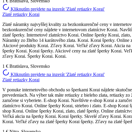
1 €
Bratislava, Slovensko
Kliknutím prejdete na inzerát 'Zlaté retiazky Korai'
Zlaté retiazky Korai
Zlaté náramky najvyššej kvality za bezkonkurenčné ceny v interneto
bezkonkurenčné ceny nájdete v internetovom zlatníctve Korai. Navštív
zlaté šperky. Internetové zlatníctvo Korai. Online šperky Korai, zlat
Náramky zo žltého 14 karátového zlata. Korai. Korai šperky. Online z
Akciové produkty Korai. Zľavy Korai. Veľké zľavy Korai. Akcia na zl
šperky Korai. Korai šperky. Akciové ceny na zlaté šperky Korai. Veľk
zľavy Korai. Šperky Korai. Korai.
1 €
Bratislava, Slovensko
Kliknutím prejdete na inzerát 'Zlaté retiazky Korai'
Zlaté retiazky Korai
V ponuke internetového obchodu so šperkami Korai nájdete skutočne 
prevedeniach. Na výber tak máte retiazky z bieleho zlata, retiazky zo ž
zaručene si vyberiete. E-shop Korai. Navštívte e-shop Korai a zaručen
zlatníctvo Korai. Online šperky Korai, striebro i zlato. E-shop Korai š
shop Korai. Online šperky Korai, zlato, zlaté šperky. Online zlatníc
Veľká akcia na šperky Korai. Korai šperky. Skvelé zľavy Korai. Korai
Korai. Veľké zľavy na zlaté šperky Korai šperky. Zľavy na zlaté špe
1 €
Nitra, Slovensko