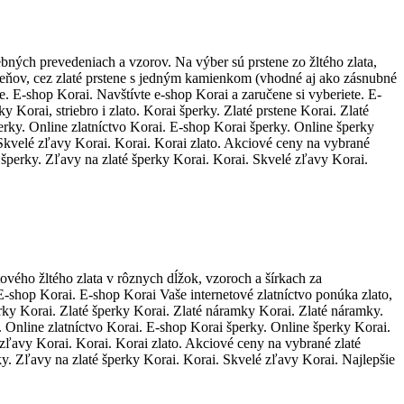
ebných prevedeniach a vzorov. Na výber sú prstene zo žltého zlata,
rsteňov, cez zlaté prstene s jedným kamienkom (vhodné aj ako zásnubné
e. E-shop Korai. Navštívte e-shop Korai a zaručene si vyberiete. E-
 Korai, striebro i zlato. Korai šperky. Zlaté prstene Korai. Zlaté
šperky. Online zlatníctvo Korai. E-shop Korai šperky. Online šperky
Skvelé zľavy Korai. Korai. Korai zlato. Akciové ceny na vybrané
 šperky. Zľavy na zlaté šperky Korai. Korai. Skvelé zľavy Korai.
ého žltého zlata v rôznych dĺžok, vzoroch a šírkach za
 E-shop Korai. E-shop Korai Vaše internetové zlatníctvo ponúka zlato,
perky Korai. Zlaté šperky Korai. Zlaté náramky Korai. Zlaté náramky.
. Online zlatníctvo Korai. E-shop Korai šperky. Online šperky Korai.
zľavy Korai. Korai. Korai zlato. Akciové ceny na vybrané zlaté
ky. Zľavy na zlaté šperky Korai. Korai. Skvelé zľavy Korai. Najlepšie