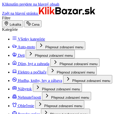
Kliknutím prejdete na hlavný obsah
Zpět na hlavní stránku
Filtre
Lokalita
Cena
Kategórie
Všetky kategórie
Auto-moto
Přepnout zobrazení menu
Deti
Přepnout zobrazení menu
Dům, byt a zahrada
Přepnout zobrazení menu
Elektro a počítače
Přepnout zobrazení menu
Hudba, knihy, hry a zábava
Přepnout zobrazení menu
Nábytok
Přepnout zobrazení menu
Nehnuteľnosti
Přepnout zobrazení menu
Oblečenie
Přepnout zobrazení menu