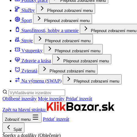
Ponuky práce
Přepnout zobrazení menu
Služby
Přepnout zobrazení menu
Šport
Přepnout zobrazení menu
Starožitnosti, hobby a umenie
Přepnout zobrazení menu
Stroje
Přepnout zobrazení menu
Vstupenky
Přepnout zobrazení menu
Zdravie a krása
Přepnout zobrazení menu
Zvieratá
Přepnout zobrazení menu
Na výmenu (SWAP)
Přepnout zobrazení menu
Oblíbené inzeráty
Moje inzeráty
Pridať inzerát
Zpět na hlavní stránku
Pridať inzerát
Zobraziť menu
Späť
Šperky a doplňky
(Oblečenie)