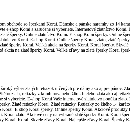
vom obchode so šperkami Korai. Dámske a pánske náramky zo 14 karátov
te e-shop Korai a zaručene si vyberiete. Internetové zlatníctvo Korai.
o, zlaté šperky. Online zlatníctvo Korai. E-shop Korai šperky. Online š
latníctvo Korai. E-shop Korai. Online šperky Korai, zlato, zlaté šperky
até šperky Korai. Veľká akcia na šperky Korai. Korai šperky. Skvelé 
á akcia na zlaté šperky Korai. Veľké zľavy na zlaté šperky Korai šper
široký výber zlatých retiazok určených pre dámy ako aj pre pánov. Zl
ltého zlata, retiazky z kombinovaného žlto - bieleho zlata ako aj retiazk
e si vyberiete. E-shop Korai Vaše internetové zlatníctvo ponúka zlato. 
perky. Zlaté retiazky Korai. Zlaté retiazky. Retiazky zo žltého 14 karát
tvo Korai. E-shop Korai šperky. Online šperky Korai. Akciové produkty
. Korai zlato. Akciové ceny na vybrané zlaté šperky Korai. Korai šper
rky Korai. Korai. Skvelé zľavy Korai. Najlepšie zľavy Korai. Šperky Ko