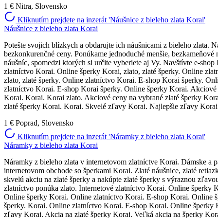
1 €
Nitra, Slovensko
Kliknutím prejdete na inzerát 'Náušnice z bieleho zlata Korai'
Náušnice z bieleho zlata Korai
Potešte svojich blízkych a obdarujte ich náušnicami z bieleho zlata. 
bezkonkurenčné ceny. Ponúkame jednoduché menšie, bezkameňové náušn
náušníc, spomedzi ktorých si určite vyberiete aj Vy. Navštívte e-shop
zlatníctvo Korai. Online šperky Korai, zlato, zlaté šperky. Online zl
zlato, zlaté šperky. Online zlatníctvo Korai. E-shop Korai šperky. Onl
zlatníctvo Korai. E-shop Korai šperky. Online šperky Korai. Akciové
Korai. Korai. Korai zlato. Akciové ceny na vybrané zlaté šperky Kora
zlaté šperky Korai. Korai. Skvelé zľavy Korai. Najlepšie zľavy Korai
1 €
Poprad, Slovensko
Kliknutím prejdete na inzerát 'Náramky z bieleho zlata Korai'
Náramky z bieleho zlata Korai
Náramky z bieleho zlata v internetovom zlatníctve Korai. Dámske a p
internetovom obchode so šperkami Korai. Zlaté náušnice, zlaté retiazk
skvelú akciu na zlaté šperky a nakúpte zlaté šperky s výraznou zľavou
zlatníctvo ponúka zlato. Internetové zlatníctvo Korai. Online šperky K
Online šperky Korai. Online zlatníctvo Korai. E-shop Korai. Online š
šperky. Korai. Online zlatníctvo Korai. E-shop Korai. Online šperky 
zľavy Korai. Akcia na zlaté šperky Korai. Veľká akcia na šperky Kora