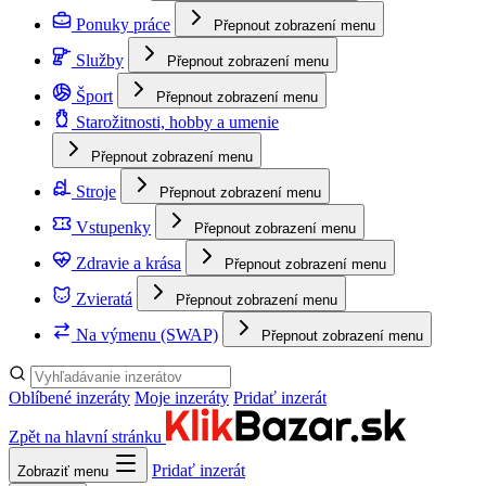
Ponuky práce
Přepnout zobrazení menu
Služby
Přepnout zobrazení menu
Šport
Přepnout zobrazení menu
Starožitnosti, hobby a umenie
Přepnout zobrazení menu
Stroje
Přepnout zobrazení menu
Vstupenky
Přepnout zobrazení menu
Zdravie a krása
Přepnout zobrazení menu
Zvieratá
Přepnout zobrazení menu
Na výmenu (SWAP)
Přepnout zobrazení menu
Oblíbené inzeráty
Moje inzeráty
Pridať inzerát
Zpět na hlavní stránku
Pridať inzerát
Zobraziť menu