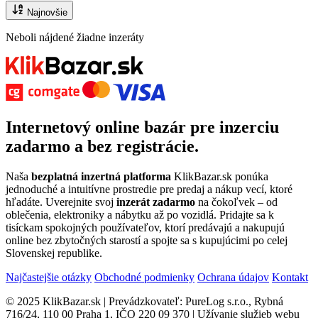
Najnovšie
Neboli nájdené žiadne inzeráty
Internetový
online bazár
pre
inzerciu
zadarmo
a bez registrácie.
Naša
bezplatná inzertná platforma
KlikBazar.sk ponúka
jednoduché a intuitívne prostredie pre predaj a nákup vecí, ktoré
hľadáte. Uverejnite svoj
inzerát zadarmo
na čokoľvek – od
oblečenia, elektroniky a nábytku až po vozidlá. Pridajte sa k
tisíckam spokojných používateľov, ktorí predávajú a nakupujú
online bez zbytočných starostí a spojte sa s kupujúcimi po celej
Slovenskej republike.
Najčastejšie otázky
Obchodné podmienky
Ochrana údajov
Kontakt
© 2025 KlikBazar.sk | Prevádzkovateľ: PureLog s.r.o., Rybná
716/24, 110 00 Praha 1, IČO 220 09 370 | Užívanie služieb webu