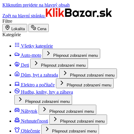
Kliknutím prejdete na hlavný obsah
Zpět na hlavní stránku
Filtre
Lokalita
Cena
Kategórie
Všetky kategórie
Auto-moto
Přepnout zobrazení menu
Deti
Přepnout zobrazení menu
Dům, byt a zahrada
Přepnout zobrazení menu
Elektro a počítače
Přepnout zobrazení menu
Hudba, knihy, hry a zábava
Přepnout zobrazení menu
Nábytok
Přepnout zobrazení menu
Nehnuteľnosti
Přepnout zobrazení menu
Oblečenie
Přepnout zobrazení menu