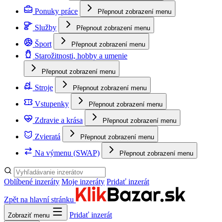
Ponuky práce
Přepnout zobrazení menu
Služby
Přepnout zobrazení menu
Šport
Přepnout zobrazení menu
Starožitnosti, hobby a umenie
Přepnout zobrazení menu
Stroje
Přepnout zobrazení menu
Vstupenky
Přepnout zobrazení menu
Zdravie a krása
Přepnout zobrazení menu
Zvieratá
Přepnout zobrazení menu
Na výmenu (SWAP)
Přepnout zobrazení menu
Oblíbené inzeráty
Moje inzeráty
Pridať inzerát
Zpět na hlavní stránku
Pridať inzerát
Zobraziť menu