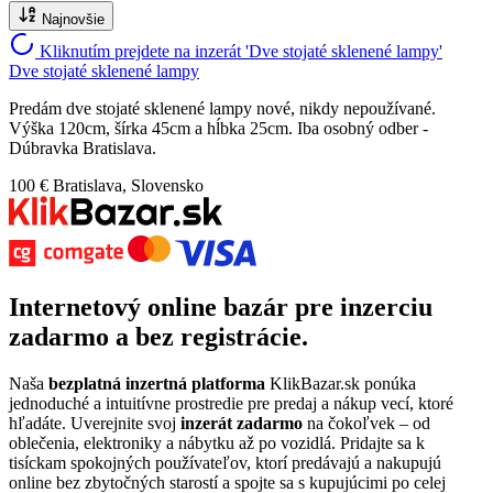
Najnovšie
Kliknutím prejdete na inzerát 'Dve stojaté sklenené lampy'
Dve stojaté sklenené lampy
Predám dve stojaté sklenené lampy nové, nikdy nepoužívané.
Výška 120cm, šírka 45cm a hĺbka 25cm. Iba osobný odber -
Dúbravka Bratislava.
100 €
Bratislava, Slovensko
Internetový
online bazár
pre
inzerciu
zadarmo
a bez registrácie.
Naša
bezplatná inzertná platforma
KlikBazar.sk ponúka
jednoduché a intuitívne prostredie pre predaj a nákup vecí, ktoré
hľadáte. Uverejnite svoj
inzerát zadarmo
na čokoľvek – od
oblečenia, elektroniky a nábytku až po vozidlá. Pridajte sa k
tisíckam spokojných používateľov, ktorí predávajú a nakupujú
online bez zbytočných starostí a spojte sa s kupujúcimi po celej