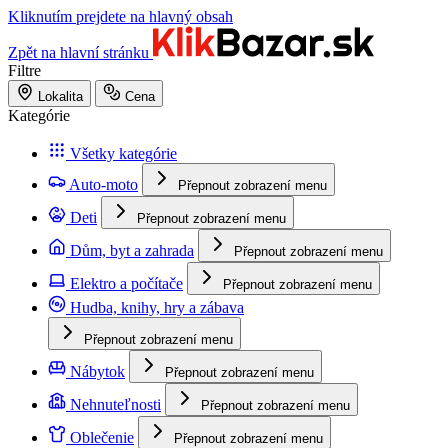
Kliknutím prejdete na hlavný obsah
Zpět na hlavní stránku
Filtre
Lokalita
Cena
Kategórie
Všetky kategórie
Auto-moto
Přepnout zobrazení menu
Deti
Přepnout zobrazení menu
Dům, byt a zahrada
Přepnout zobrazení menu
Elektro a počítače
Přepnout zobrazení menu
Hudba, knihy, hry a zábava
Přepnout zobrazení menu
Nábytok
Přepnout zobrazení menu
Nehnuteľnosti
Přepnout zobrazení menu
Oblečenie
Přepnout zobrazení menu