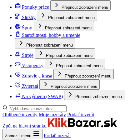
Ponuky práce
Přepnout zobrazení menu
Služby
Přepnout zobrazení menu
Šport
Přepnout zobrazení menu
Starožitnosti, hobby a umenie
Přepnout zobrazení menu
Stroje
Přepnout zobrazení menu
Vstupenky
Přepnout zobrazení menu
Zdravie a krása
Přepnout zobrazení menu
Zvieratá
Přepnout zobrazení menu
Na výmenu (SWAP)
Přepnout zobrazení menu
Oblíbené inzeráty
Moje inzeráty
Pridať inzerát
Zpět na hlavní stránku
Pridať inzerát
Zobraziť menu