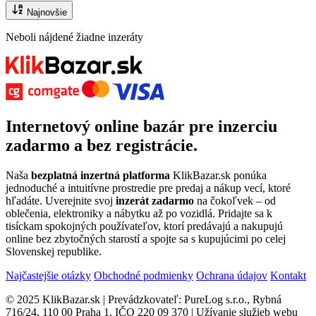
Najnovšie
Neboli nájdené žiadne inzeráty
Internetový
online bazár
pre
inzerciu
zadarmo
a bez registrácie.
Naša
bezplatná inzertná platforma
KlikBazar.sk ponúka
jednoduché a intuitívne prostredie pre predaj a nákup vecí, ktoré
hľadáte. Uverejnite svoj
inzerát zadarmo
na čokoľvek – od
oblečenia, elektroniky a nábytku až po vozidlá. Pridajte sa k
tisíckam spokojných používateľov, ktorí predávajú a nakupujú
online bez zbytočných starostí a spojte sa s kupujúcimi po celej
Slovenskej republike.
Najčastejšie otázky
Obchodné podmienky
Ochrana údajov
Kontakt
© 2025 KlikBazar.sk | Prevádzkovateľ: PureLog s.r.o., Rybná
716/24, 110 00 Praha 1, IČO 220 09 370 | Užívanie služieb webu