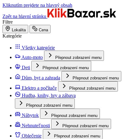
Kliknutím prejdete na hlavný obsah
Zpět na hlavní stránku
Filtre
Lokalita
Cena
Kategórie
Všetky kategórie
Auto-moto
Přepnout zobrazení menu
Deti
Přepnout zobrazení menu
Dům, byt a zahrada
Přepnout zobrazení menu
Elektro a počítače
Přepnout zobrazení menu
Hudba, knihy, hry a zábava
Přepnout zobrazení menu
Nábytok
Přepnout zobrazení menu
Nehnuteľnosti
Přepnout zobrazení menu
Oblečenie
Přepnout zobrazení menu