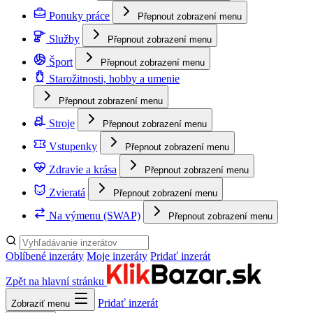
Ponuky práce
Přepnout zobrazení menu
Služby
Přepnout zobrazení menu
Šport
Přepnout zobrazení menu
Starožitnosti, hobby a umenie
Přepnout zobrazení menu
Stroje
Přepnout zobrazení menu
Vstupenky
Přepnout zobrazení menu
Zdravie a krása
Přepnout zobrazení menu
Zvieratá
Přepnout zobrazení menu
Na výmenu (SWAP)
Přepnout zobrazení menu
Oblíbené inzeráty
Moje inzeráty
Pridať inzerát
Zpět na hlavní stránku
Pridať inzerát
Zobraziť menu