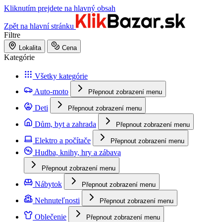
Kliknutím prejdete na hlavný obsah
Zpět na hlavní stránku
Filtre
Lokalita
Cena
Kategórie
Všetky kategórie
Auto-moto
Přepnout zobrazení menu
Deti
Přepnout zobrazení menu
Dům, byt a zahrada
Přepnout zobrazení menu
Elektro a počítače
Přepnout zobrazení menu
Hudba, knihy, hry a zábava
Přepnout zobrazení menu
Nábytok
Přepnout zobrazení menu
Nehnuteľnosti
Přepnout zobrazení menu
Oblečenie
Přepnout zobrazení menu