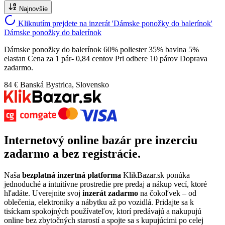
Najnovšie
Kliknutím prejdete na inzerát 'Dámske ponožky do balerínok'
Dámske ponožky do balerínok
Dámske ponožky do balerínok 60% poliester 35% bavlna 5%
elastan Cena za 1 pár- 0,84 centov Pri odbere 10 párov Doprava
zadarmo.
84 €
Banská Bystrica, Slovensko
Internetový
online bazár
pre
inzerciu
zadarmo
a bez registrácie.
Naša
bezplatná inzertná platforma
KlikBazar.sk ponúka
jednoduché a intuitívne prostredie pre predaj a nákup vecí, ktoré
hľadáte. Uverejnite svoj
inzerát zadarmo
na čokoľvek – od
oblečenia, elektroniky a nábytku až po vozidlá. Pridajte sa k
tisíckam spokojných používateľov, ktorí predávajú a nakupujú
online bez zbytočných starostí a spojte sa s kupujúcimi po celej