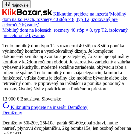
Najnovšie
Kliknutím prejdete na inzerát 'Mobilný
dom na kolesách, rozmery 40 stôp × 8, typ T2, izolovaný pre
celoročné bývanie,'
Mobilný dom na kolesách, rozmery 40 stôp × 8, typ T2, izolovaný
pre celoročné bývanie,
Tento mobilný dom typu T2 s rozmermi 40 stôp x 8 stôp ponúka
výnimočný komfort a vysokokvalitný dizajn. Je kompletne
dokončený zvnútra aj zvonku a je zateplený, čo zaručuje optimálny
komfort v každom ročnom období. Je starostlivo zariadený a zahŕňa
vybavenú kuchyňu, moderné sociálne zariadenia, obývaciu izbu a
príjemné spálne. Tento mobilný dom spája eleganciu, komfort a
funkčnosť, vďaka čomu je ideálny ako mobilné bývanie alebo ako
rekreačný dom. Je pripravený na inštaláciu a ponúka pohodlný a
luxusný životný štýl v praktickom a funkčnom priestore.
13 900 €
Bratislava, Slovensko
Kliknutím prejdete na inzerát 'Demižony'
Demižony
Demižony 50l-20e, 25l-10e, parák 60l-60e,obal zdravi, nutné
natrieť, plynovú dvojplatničku, 2kg bomba15e, len osobný odber na
psč 04411