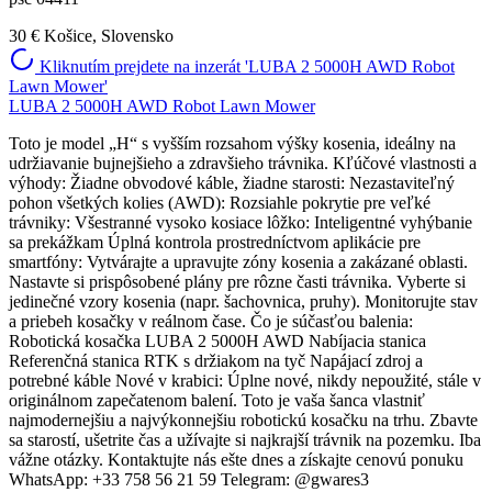
30 €
Košice, Slovensko
Kliknutím prejdete na inzerát 'LUBA 2 5000H AWD Robot
Lawn Mower'
LUBA 2 5000H AWD Robot Lawn Mower
Toto je model „H“ s vyšším rozsahom výšky kosenia, ideálny na
udržiavanie bujnejšieho a zdravšieho trávnika. Kľúčové vlastnosti a
výhody: Žiadne obvodové káble, žiadne starosti: Nezastaviteľný
pohon všetkých kolies (AWD): Rozsiahle pokrytie pre veľké
trávniky: Všestranné vysoko kosiace lôžko: Inteligentné vyhýbanie
sa prekážkam Úplná kontrola prostredníctvom aplikácie pre
smartfóny: Vytvárajte a upravujte zóny kosenia a zakázané oblasti.
Nastavte si prispôsobené plány pre rôzne časti trávnika. Vyberte si
jedinečné vzory kosenia (napr. šachovnica, pruhy). Monitorujte stav
a priebeh kosačky v reálnom čase. Čo je súčasťou balenia:
Robotická kosačka LUBA 2 5000H AWD Nabíjacia stanica
Referenčná stanica RTK s držiakom na tyč Napájací zdroj a
potrebné káble Nové v krabici: Úplne nové, nikdy nepoužité, stále v
originálnom zapečatenom balení. Toto je vaša šanca vlastniť
najmodernejšiu a najvýkonnejšiu robotickú kosačku na trhu. Zbavte
sa starostí, ušetrite čas a užívajte si najkrajší trávnik na pozemku. Iba
vážne otázky. Kontaktujte nás ešte dnes a získajte cenovú ponuku
WhatsApp: +33 758 56 21 59 Telegram: @gwares3