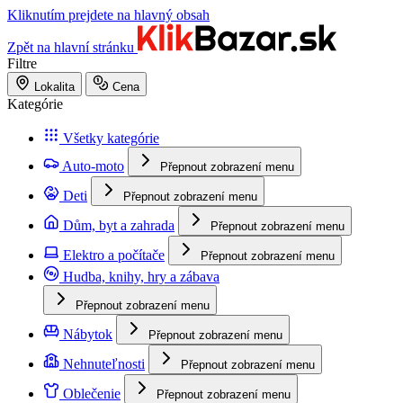
Kliknutím prejdete na hlavný obsah
Zpět na hlavní stránku
Filtre
Lokalita
Cena
Kategórie
Všetky kategórie
Auto-moto
Přepnout zobrazení menu
Deti
Přepnout zobrazení menu
Dům, byt a zahrada
Přepnout zobrazení menu
Elektro a počítače
Přepnout zobrazení menu
Hudba, knihy, hry a zábava
Přepnout zobrazení menu
Nábytok
Přepnout zobrazení menu
Nehnuteľnosti
Přepnout zobrazení menu
Oblečenie
Přepnout zobrazení menu