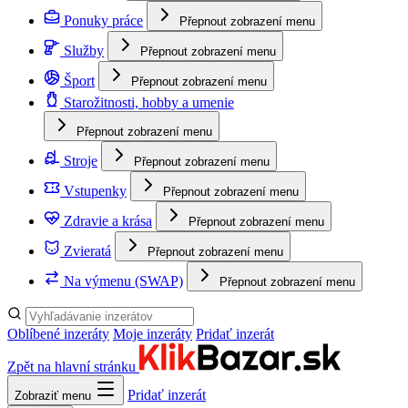
Ponuky práce
Přepnout zobrazení menu
Služby
Přepnout zobrazení menu
Šport
Přepnout zobrazení menu
Starožitnosti, hobby a umenie
Přepnout zobrazení menu
Stroje
Přepnout zobrazení menu
Vstupenky
Přepnout zobrazení menu
Zdravie a krása
Přepnout zobrazení menu
Zvieratá
Přepnout zobrazení menu
Na výmenu (SWAP)
Přepnout zobrazení menu
Oblíbené inzeráty
Moje inzeráty
Pridať inzerát
Zpět na hlavní stránku
Pridať inzerát
Zobraziť menu