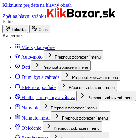
Kliknutím prejdete na hlavný obsah
Zpět na hlavní stránku
Filtre
Lokalita
Cena
Kategórie
Všetky kategórie
Auto-moto
Přepnout zobrazení menu
Deti
Přepnout zobrazení menu
Dům, byt a zahrada
Přepnout zobrazení menu
Elektro a počítače
Přepnout zobrazení menu
Hudba, knihy, hry a zábava
Přepnout zobrazení menu
Nábytok
Přepnout zobrazení menu
Nehnuteľnosti
Přepnout zobrazení menu
Oblečenie
Přepnout zobrazení menu