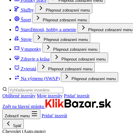
Ponuky práce
Přepnout zobrazení menu
Služby
Přepnout zobrazení menu
Šport
Přepnout zobrazení menu
Starožitnosti, hobby a umenie
Přepnout zobrazení menu
Stroje
Přepnout zobrazení menu
Vstupenky
Přepnout zobrazení menu
Zdravie a krása
Přepnout zobrazení menu
Zvieratá
Přepnout zobrazení menu
Na výmenu (SWAP)
Přepnout zobrazení menu
Oblíbené inzeráty
Moje inzeráty
Pridať inzerát
Zpět na hlavní stránku
Pridať inzerát
Zobraziť menu
Späť
Chevrolet
(Auto-moto)