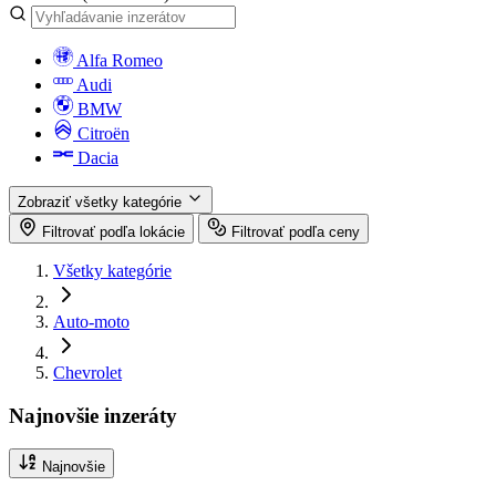
Alfa Romeo
Audi
BMW
Citroën
Dacia
Zobraziť všetky kategórie
Filtrovať podľa lokácie
Filtrovať podľa ceny
Všetky kategórie
Auto-moto
Chevrolet
Najnovšie inzeráty
Najnovšie