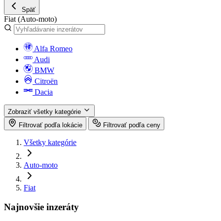
Späť
Fiat
(Auto-moto)
Alfa Romeo
Audi
BMW
Citroën
Dacia
Zobraziť všetky kategórie
Filtrovať podľa lokácie
Filtrovať podľa ceny
Všetky kategórie
Auto-moto
Fiat
Najnovšie inzeráty