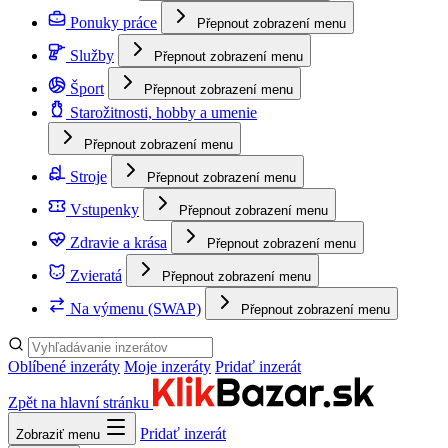
Ponuky práce
Přepnout zobrazení menu
Služby
Přepnout zobrazení menu
Šport
Přepnout zobrazení menu
Starožitnosti, hobby a umenie
Přepnout zobrazení menu
Stroje
Přepnout zobrazení menu
Vstupenky
Přepnout zobrazení menu
Zdravie a krása
Přepnout zobrazení menu
Zvieratá
Přepnout zobrazení menu
Na výmenu (SWAP)
Přepnout zobrazení menu
Oblíbené inzeráty
Moje inzeráty
Pridať inzerát
Zpět na hlavní stránku
Pridať inzerát
Zobraziť menu