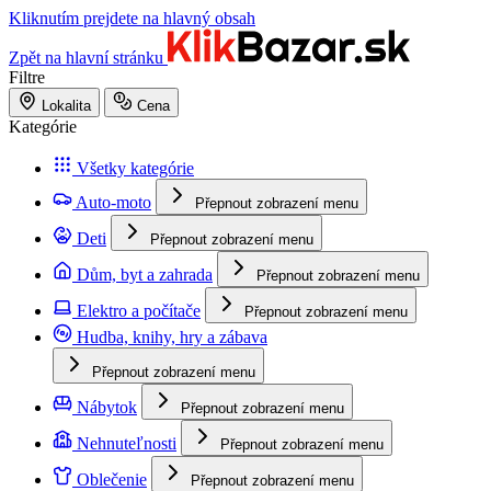
Kliknutím prejdete na hlavný obsah
Zpět na hlavní stránku
Filtre
Lokalita
Cena
Kategórie
Všetky kategórie
Auto-moto
Přepnout zobrazení menu
Deti
Přepnout zobrazení menu
Dům, byt a zahrada
Přepnout zobrazení menu
Elektro a počítače
Přepnout zobrazení menu
Hudba, knihy, hry a zábava
Přepnout zobrazení menu
Nábytok
Přepnout zobrazení menu
Nehnuteľnosti
Přepnout zobrazení menu
Oblečenie
Přepnout zobrazení menu