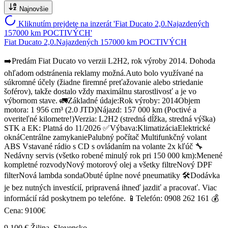
Najnovšie
Kliknutím prejdete na inzerát 'Fiat Ducato 2,0.Najazdených
157000 km POCTIVÝCH'
Fiat Ducato 2,0.Najazdených 157000 km POCTIVÝCH
➡️Predám Fiat Ducato vo verzii L2H2, rok výroby 2014. Dohoda
ohľadom odstránenia reklamy možná.Auto bolo využívané na
súkromné účely (žiadne firemné preťažovanie alebo striedanie
šoférov), takže dostalo vždy maximálnu starostlivosť a je vo
výbornom stave. 🚛​Základné údaje: ​Rok výroby: 2014 ​Objem
motora: 1 956 cm³ (2.0 JTD) ​Nájazd: 157 000 km (Poctivé a
overiteľné kilometre!) ​Verzia: L2H2 (stredná dĺžka, stredná výška) ​
STK a EK: Platná do 11/2026 ✅️​Výbava: ​Klimatizácia ​Elektrické
okná ​Centrálne zamykanie ​Palubný počítač Multifunkčný volant
ABS Vstavané rádio s CD s ovládaním na volante 2x kľúč 🔧​
Nedávny servis (všetko robené minulý rok pri 150 000 km): ​Menené
kompletné rozvody ​Nový motorový olej a všetky filtre ​Nový DPF
filter ​Nová lambda sonda ​Obuté úplne nové pneumatiky 🛠​Dodávka
je bez nutných investícií, pripravená ihneď jazdiť a pracovať. Viac
informácií rád poskytnem po telefóne. 📱Telefón: 0908 262 161 💰
Cena: 9100€
9 100 €
Žilina, Slovensko