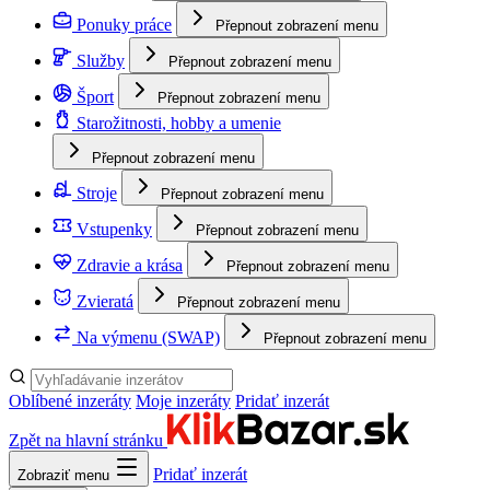
Ponuky práce
Přepnout zobrazení menu
Služby
Přepnout zobrazení menu
Šport
Přepnout zobrazení menu
Starožitnosti, hobby a umenie
Přepnout zobrazení menu
Stroje
Přepnout zobrazení menu
Vstupenky
Přepnout zobrazení menu
Zdravie a krása
Přepnout zobrazení menu
Zvieratá
Přepnout zobrazení menu
Na výmenu (SWAP)
Přepnout zobrazení menu
Oblíbené inzeráty
Moje inzeráty
Pridať inzerát
Zpět na hlavní stránku
Pridať inzerát
Zobraziť menu