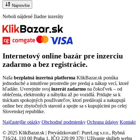
Najnovšie
Neboli nájdené žiadne inzeráty
Internetový
online bazár
pre
inzerciu
zadarmo
a bez registrácie.
Naša
bezplatná inzertná platforma
KlikBazar.sk ponúka
jednoduché a intuitívne prostredie pre predaj a nákup vecí, ktoré
hľadáte. Uverejnite svoj
inzerát zadarmo
na čokoľvek – od
oblečenia, elektroniky a nábytku až po vozidlá. Pridajte sa k
tisíckam spokojných používateľov, ktorí predávajú a nakupujú
online bez zbytočných starostí a spojte sa s kupujúcimi po celej
Slovenskej republike.
Najčastejšie otázky
Obchodné podmienky
Ochrana údajov
Kontakt
© 2025 KlikBazar.sk | Prevádzkovateľ: PureLog s.r.o., Rybná
716/24, 110 00 Praha 1, IČO 220 09 370 | Užívanie služieb webu