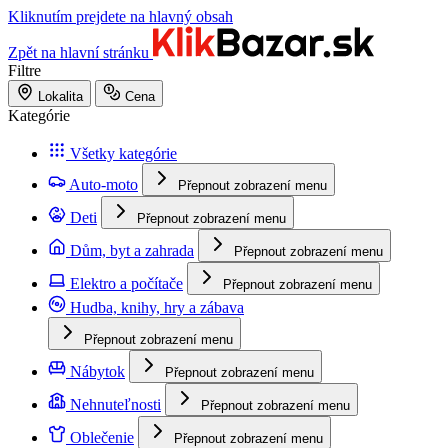
Kliknutím prejdete na hlavný obsah
Zpět na hlavní stránku
Filtre
Lokalita
Cena
Kategórie
Všetky kategórie
Auto-moto
Přepnout zobrazení menu
Deti
Přepnout zobrazení menu
Dům, byt a zahrada
Přepnout zobrazení menu
Elektro a počítače
Přepnout zobrazení menu
Hudba, knihy, hry a zábava
Přepnout zobrazení menu
Nábytok
Přepnout zobrazení menu
Nehnuteľnosti
Přepnout zobrazení menu
Oblečenie
Přepnout zobrazení menu