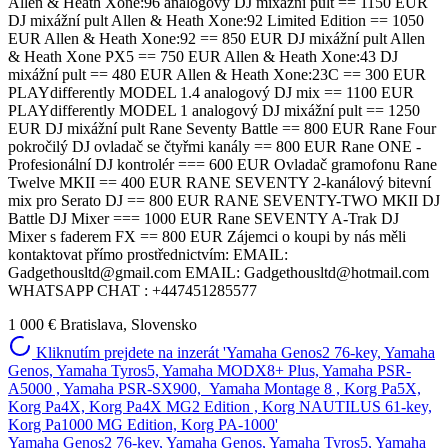
1 000 €
Bratislava, Slovensko
Kliknutím prejdete na inzerát 'Yamaha Genos2 76-key, Yamaha
Genos, Yamaha Tyros5, Yamaha MODX8+ Plus, Yamaha PSR-
A5000 , Yamaha PSR-SX900, Yamaha Montage 8 , Korg Pa5X,
Korg Pa4X, Korg Pa4X MG2 Edition , Korg NAUTILUS 61-key,
Korg Pa1000 MG Edition, Korg PA-1000'
Yamaha Genos2 76-key, Yamaha Genos, Yamaha Tyros5, Yamaha