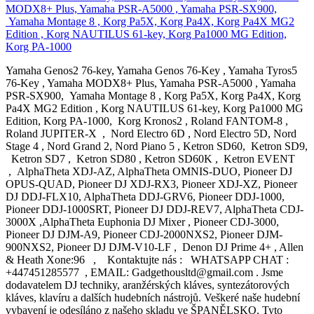
MODX8+ Plus, Yamaha PSR-A5000 , Yamaha PSR-SX900,
Yamaha Montage 8 , Korg Pa5X, Korg Pa4X, Korg Pa4X MG2
Edition , Korg NAUTILUS 61-key, Korg Pa1000 MG Edition,
Korg PA-1000
Yamaha Genos2 76-key, Yamaha Genos 76-Key , Yamaha Tyros5 76-Key , Yamaha MODX8+ Plus, Yamaha PSR-A5000 , Yamaha PSR-SX900, Yamaha Montage 8 , Korg Pa5X, Korg Pa4X, Korg Pa4X MG2 Edition , Korg NAUTILUS 61-key, Korg Pa1000 MG Edition, Korg PA-1000, Korg Kronos2 , Roland FANTOM-8 , Roland JUPITER-X , Nord Electro 6D , Nord Electro 5D, Nord Stage 4 , Nord Grand 2, Nord Piano 5 , Ketron SD60, Ketron SD9, Ketron SD7 , Ketron SD80 , Ketron SD60K , Ketron EVENT , AlphaTheta XDJ-AZ, AlphaTheta OMNIS-DUO, Pioneer DJ OPUS-QUAD, Pioneer DJ XDJ-RX3, Pioneer XDJ-XZ, Pioneer DJ DDJ-FLX10, AlphaTheta DDJ-GRV6, Pioneer DDJ-1000, Pioneer DDJ-1000SRT, Pioneer DJ DDJ-REV7, AlphaTheta CDJ-3000X ,AlphaTheta Euphonia DJ Mixer , Pioneer CDJ-3000, Pioneer DJ DJM-A9, Pioneer CDJ-2000NXS2, Pioneer DJM-900NXS2, Pioneer DJ DJM-V10-LF , Denon DJ Prime 4+ , Allen & Heath Xone:96 , Kontaktujte nás : WHATSAPP CHAT : +447451285577 , EMAIL: Gadgethousltd@gmail.com . Jsme dodavatelem DJ techniky, aranžérských kláves, syntezátorových kláves, klavíru a dalších hudebních nástrojů. Veškeré naše hudební vybavení je odesíláno z našeho skladu ve ŠPANĚLSKO. Tyto hudební vybavení jsou nové, originální, zabalené v krabici s veškerým příslušenstvím a je na ně 3 záruka. Nabízíme expresní doručení do většiny zemí po celém světě prostřednictvím DHL nebo FEDEX. Přijímáme platby Bankovním Převodem (IBAN). Pokud to, co hledáte, není uvedeno, kontaktujte nás a odešlete žádost. . Zájemci o koupi by nás měli kontaktovat přímo prostřednictvím: . EMAIL: Gadgethousltd@gmail.com EMAIL: Gadgethousltd@hotmail.com WHATSAPP CHAT : +447451285577 . Korg Pa5X 61-klávesová aranžérská klávesnice == 2200 EUR Korg Pa5X 76-klávesová aranžérská klávesnice == 2350 EUR Korg Pa5X 88-klávesová aranžérská klávesnice == 2600 EUR Korg PA700 61-klávesová aranžérská klávesnice == 680 EUR Korg Pa600 61-klávesová aranžérská klávesnice == 550 EUR Korg PA300 61-klávesová aranžérská klávesnice == 400 EUR Korg Pa700 ORIENTAL 61klávesová aranžérská klávesnice == 760 EUR Aranžérská klávesnice Korg Pa1000 61-Key Pro == 1000 EUR Korg Pa1000 MG Edition 61klávesová aranžérská klávesnice == 1100 EUR Korg Pa4X MG2 Edition 61klávesová aranžérská klávesnice == 1550 EUR Korg Pa4X Oriental MG2 Edition 61klávesová aranžérská klávesnice == 1650 EUR Korg Pa4X MG2 Edition – 76 kláves aranžér Klávesnice == 1700 EUR Korg Pa4X Oriental MG2 Edition 76klávesová aranžérská klávesnice == 1800 EUR Korg Pa4X 61-klávesová aranžérská klávesnice == 1450 EUR Korg Pa4X ORIENTAL 61-klávesová aranžérská klávesnice == 1500 EUR Korg Pa4X 76klávesová aranžérská klávesnice == 1550 EUR . Korg Pa4X ORIENTAL 76klávesová aranžérská klávesnice = 1600 EUR Korg Pa3X 61-klávesová aranžérská klávesnice == 800 EUR Korg Pa3X 76-klávesová aranžérská klávesnice = 930 EUR Korg NAUTILUS 61-key Synthesizer Workstation == 1100 EUR Korg NAUTILUS 73-key Synthesizer Workstation == 1200 EUR Korg NAUTILUS 88-key Synthesizer Workstation == 1350 EUR Korg Kronos2 88-key – hudební pracovní stanice == 1500 EUR Hudební pracovní stanice Korg KRONOS2 88 LS == 1250 EUR Korg Kronos2 73-key – hudební pracovní stanice == 1350 EUR Korg Kronos2 61-key – hudební pracovní stanice == 1250 EUR Hudební pracovní stanice/samplerová klávesnice Korg M3 s 61 klávesami == 500 EUR Hudební pracovní stanice Korg Krome EX 88 == 650 EUR Hudební pracovní stanice Korg Krome EX 61 == 500 EUR Hudební pracovní stanice Korg Krome EX 73 == 570 EUR Korg Prologue 61-klávesový 16-hlasý analogový syntezátor = 650 EUR Korg Prologue 49-klávesový 8hlasý analogový syntezátor == 500 EUR Korg ARP ODYSSEY FSQ REV1 == 600 EUR Korg Kross 2-88-MB 88klávesová syntezátorová pracovní stanice == 570 EUR Korg KingKORG 61-klávesový analogový modelovací syntezátor == 470 EUR Korg ARP 2600 M Semi-Modular Synthesizer == 680 EUR Syntezátor Korg ARP 2600 FS == 2400 EUR Klávesy Korg SV1-73 Stage Vintage Synthesizer === 530 EUR Klávesy Korg SV1-88 Stage Vintage Synthesizer === 600 EUR Yamaha Genos2 76-key Arranger Workstation == 2200 EUR Klávesnice Yamaha Genos 76-Key Arranger Workstation == 1800 EUR Yamaha PSR-SX900 61-key Arranger == 1000 EUR Yamaha PSR-SX700 61-klávesová aranžérská klávesnice = 670 EUR Pracovní stanice Yamaha PSR-A5000 s 61 klíči == 900 EUR Klávesnice Yamaha PSR-A3000 Arranger = 700 EUR Klávesnice Yamaha Tyros5 76-Key Arranger Workstation == 1200 EUR Klávesnice Yamaha Tyros5 61-Key Arranger Workstation == 1100 EUR Yamaha MODX8+ Plus 88-klávesový syntezátor == 850 EUR Syntezátor Yamaha MODX7+ Plus se 76 klíči == 720 EUR Yamaha MODX6+ Plus 61-klávesový syntezátor == 650 EUR Yamaha MODX8 88-klávesový syntezátor == 650 EUR Syntezátor Yamaha MODX7 76-Key == 570 EUR Yamaha MODX6 61-klávesový syntezátor == 520 EUR Yamaha MOXF6 Keyboard Workstation Syntezátor == 500 EUR Yamaha MOXF8 88-klávesová syntezátorová pracovní stanice == 580 EUR Yamaha MX88 88klávesová syntezátorová klávesnice == 530 EUR Yamaha Montage 6 - 61-klávesová pracovní stanice == 1400 EUR Yamaha Montage 7 - 76-klávesová pracovní stanice == 1500 EUR Yamaha Montage 8 - 88-klávesová pracovní stanice == 1650 EUR Syntezátor Roland AIRA SYSTEM-8 PLUG-OUT = 1000 EUR Roland FANTOM-06 76klávesová hudební pracovní stanice = 550 EUR Roland FA-07 76-klávesová hudební pracovní stanice = 650 EUR Roland FA-08 88klávesová hudební pracovní stanice = 770 EUR Roland JD-XA analogový/digitální syntezátor = 750 EUR Syntezátorová klávesnice Roland JUPITER-X = 1100 EUR Roland JUPITER-Xm Modeling Synthesizer == 550 EUR Roland Jupiter-6 - Polyfonní analogový syntezátor == 3500 EUR Roland JUPITER-4 49klávesový analogový syntezátor === 2700 EUR Polyfonní analogový syntezátor Roland Jupiter-8 === 7500 EUR Roland Fantom-G8 88-klávesový syntezátor klávesnice == 800 EUR Roland FANTOM-8 88klávesová syntezátorová klávesnice = 1700 EUR Roland FANTOM-7 76-klávesová syntezátorová klávesnice = 1550 EUR ROLAND FANTOM-6 61klávesová syntezátorová klávesnice = 1450 EUR Roland BK-5 61-klávesová podpůrná klávesnice == 500 EUR Roland E-A7 61 Key Expandable Arranger === 670 EUR Nord Electro 6D 61 61klávesová klavírní/syntetizační klávesnice === 1100 EUR Nord Electro 6D 73 73klávesová klavírní/syntetizační klávesnice === 1250 EUR Nord Electro 6 HP 73-klávesová Hammer Action Piano/Syntezátorová klávesnice == 1250 EUR Nord Stage 4 88klávesová Stage Keyboard === 2500 EUR Nord Stage 4 73-klávesová Stage Keyboard === 2400 EUR Kompaktní klávesnice Nord Stage 4 se 73 klávesami === 2300 EUR Nord Grand 2 88-klávesové stage/Studio digitální piano === 2200 EUR Nord Grand 88klávesová jevištní klávesnice === 1850 EUR Nord Piano 5 73-klávesové pódium/studio digitální piano/synt === 1500 EUR Nord Piano 5 88-klávesové pódium/studio digitální klavír/synt === 1650 EUR Analogový modelovací syntezátor Nord Lead A1 === 850 EUR Nord Wave 2 61-klávesový Wavetable a FM syntezátor === 1300 EUR Nord Electro 5D SW61 polozatížené 61klávesové digitální piano === 980 EUR Nord Electro 5D SW73 polozatížené digitální piano se 73 klávesami === 1100 EUR Klávesnice Ketron EVENT 61-Key Arranger === 2400 EUR Klávesnice Ketron EVENT 76-Key Arranger === 2500 EUR Modul aranžéra Ketron SD90 === 1300 EUR Ketron SD60 61-klávesová profesionální aranžérská klávesnice == 2600 EUR Ketron SD9 76-klávesová profesionální aranžérská klávesnice === 2400 EUR Ketron SD7 61-klávesová aranžérská klávesnice === 1650 EUR Klávesnice Ketron Audya 5 76-Key Arranger === 1850 EUR Klávesnice Ketron Audya 5 61-key Arranger === 1700 EUR Klávesnice Ketron SD80 Chromatic === 3000 EUR Klávesnice Ketron SD60K Chromatic === 4200 EUR AlphaTheta XDJ-AZ - All-in-one-DJ-System --- 1700 EUR AlphaTheta OMNIS-DUO -All-in-one-DJ-System --- 850 EUR AlphaTheta DDJ-GRV6 DJ ovladač --- 550 EUR DJ systém Pioneer DJ XDJ-RX3 vše v jednom --- 1250 EUR DJ systém Pioneer XDJ-XZ vše v jednom --- 1300 EUR Pioneer DJ OPUS-QUAD All-in-one DJ systém --- 1500 EUR DJ ovladač Pioneer DDJ-1000 Rekordbox --- 600 EUR Pioneer DDJ-1000 SRT Serato DJ ovladač --- 650 EUR DJ ovladač Pioneer DJ DDJ-FLX10 --- 900 EUR DJ ovladač Pioneer DJ DDJ-FLX6-GT --- 380 EUR DJ ovladač Pioneer DDJ-FLX6 --- EUR 350 Pioneer DJ DDJ-REV7 Serato DJ ovladač --- 1000 EUR Pioneer DJ DDJ-REV5 Serato DJ ovladač --- 550 EUR DJ ovladač Pioneer DDJ SX3 --- 450 EUR DJ ovladač Pioneer DDJ SX2 --- EUR 380 DJ ovladač Pioneer DDJ-SR2 ---- EUR 400 DJ ovladač Pioneer DDJ-800 --- 450 EUR Ovladač Pioneer DDJ-RZX --- 1100 EUR DJ ovladač Pioneer DDJ-RZ --- 700 EUR DJ ovladač Pioneer DDJ-SZ2 --- 750 EUR Multiplayer Pioneer XDJ-1000MK2 --- 650 EUR DJ systém Pioneer XDJ-RX --- 550 EUR DJ systém Pioneer XDJ-RX2 --- 800 EUR Digitální DJ systém Pioneer DJ XDJ-RR --- 550 EUR Digitální přehrávač Pioneer XDJ-700 --- 450 EUR Pioneer XDJ-1000 Multiplayer --- 400 EUR DJ SETY: Sada Pioneer DJ CDJ-2000 Nexus: 2x CDJ-2000 Nexus + 1x DJM-900-Nexus DJ-Mixus + 1x HDJ-1500-K == 1600 EUR Pioneer DJ set 1x Pioneer DJM-900NXS2 Mixer + 2x CDJ 2000 NXS2+ Hdj-2000 Mk2 sluchátka == 2500 EUR DJ set Pioneer: 2x Pioneer CDJ-2000 NXS2 White Edition + 1x Pioneer DJM-900 NXS2 White Edition == 2500 EUR Pioneer DJ CDJ-3000-White Edition (2) + 1x DJM-900NXS2-White | Limitovaná edice bílý balíček == 3500 EUR Pioneer DJ set: 2X Pioneer CDJ-3000 Multiplayer + 1x Pioneer DJM-900NXS2 DJ Mixer == 3500 EUR Pioneer DJ set: (2x) Pioneer CDJ-3000 Multiplayer + 1x Pioneer DJM-A9 DJ Mixer DJ balíček === 3900 EUR Pioneer DJ set: (2x) Pioneer CDJ-3000 Multiplayer + 1x Pioneer DJ DJM-V10-LF Mix DJ balíček === 4200 EUR DJ set Pioneer: 2X Pioneer CDJ-3000 Multiplayer + 1x DJM-V10 DJ Mixer DJ balíček == 4100 EUR DJ set Pioneer: 4x CDJ 2000 NXS2 + 1x mixážní pult DJM-TOUR1 + sluchátka HDJ-2000 MK2 === 5000 EUR Systém Pioneer DJ TOUR: 2X Pioneer CDJ-Tour1 + 1X Pioneer DJM-Tour1 systém == 4500 EUR AlphaTheta CDJ-3000X Profesionální DJ Multi