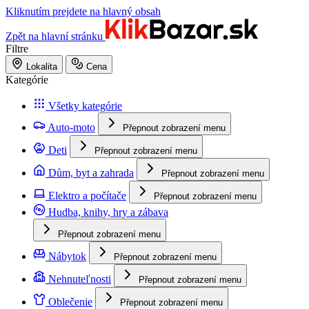
Kliknutím prejdete na hlavný obsah
Zpět na hlavní stránku
Filtre
Lokalita
Cena
Kategórie
Všetky kategórie
Auto-moto
Přepnout zobrazení menu
Deti
Přepnout zobrazení menu
Dům, byt a zahrada
Přepnout zobrazení menu
Elektro a počítače
Přepnout zobrazení menu
Hudba, knihy, hry a zábava
Přepnout zobrazení menu
Nábytok
Přepnout zobrazení menu
Nehnuteľnosti
Přepnout zobrazení menu
Oblečenie
Přepnout zobrazení menu