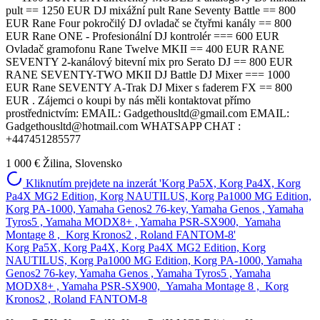
1 000 €
Žilina, Slovensko
Kliknutím prejdete na inzerát 'Korg Pa5X, Korg Pa4X, Korg
Pa4X MG2 Edition, Korg NAUTILUS, Korg Pa1000 MG Edition,
Korg PA-1000, Yamaha Genos2 76-key, Yamaha Genos , Yamaha
Tyros5 , Yamaha MODX8+ , Yamaha PSR-SX900, Yamaha
Montage 8 , Korg Kronos2 , Roland FANTOM-8'
Korg Pa5X, Korg Pa4X, Korg Pa4X MG2 Edition, Korg
NAUTILUS, Korg Pa1000 MG Edition, Korg PA-1000, Yamaha
Genos2 76-key, Yamaha Genos , Yamaha Tyros5 , Yamaha
MODX8+ , Yamaha PSR-SX900, Yamaha Montage 8 , Korg
Kronos2 , Roland FANTOM-8