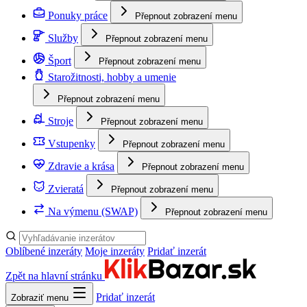
Ponuky práce
Přepnout zobrazení menu
Služby
Přepnout zobrazení menu
Šport
Přepnout zobrazení menu
Starožitnosti, hobby a umenie
Přepnout zobrazení menu
Stroje
Přepnout zobrazení menu
Vstupenky
Přepnout zobrazení menu
Zdravie a krása
Přepnout zobrazení menu
Zvieratá
Přepnout zobrazení menu
Na výmenu (SWAP)
Přepnout zobrazení menu
Oblíbené inzeráty
Moje inzeráty
Pridať inzerát
Zpět na hlavní stránku
Pridať inzerát
Zobraziť menu