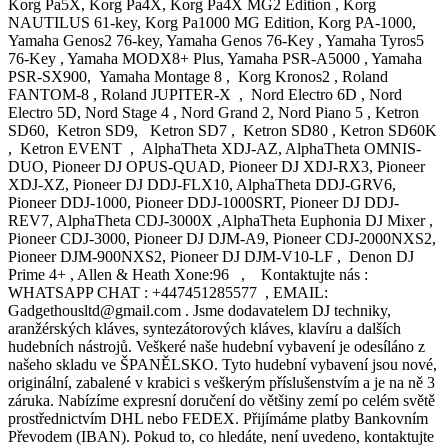
Korg Pa5X, Korg Pa4X, Korg Pa4X MG2 Edition , Korg NAUTILUS 61-key, Korg Pa1000 MG Edition, Korg PA-1000, Yamaha Genos2 76-key, Yamaha Genos 76-Key , Yamaha Tyros5 76-Key , Yamaha MODX8+ Plus, Yamaha PSR-A5000 , Yamaha PSR-SX900, Yamaha Montage 8 , Korg Kronos2 , Roland FANTOM-8 , Roland JUPITER-X , Nord Electro 6D , Nord Electro 5D, Nord Stage 4 , Nord Grand 2, Nord Piano 5 , Ketron SD60, Ketron SD9, Ketron SD7 , Ketron SD80 , Ketron SD60K , Ketron EVENT , AlphaTheta XDJ-AZ, AlphaTheta OMNIS-DUO, Pioneer DJ OPUS-QUAD, Pioneer DJ XDJ-RX3, Pioneer XDJ-XZ, Pioneer DJ DDJ-FLX10, AlphaTheta DDJ-GRV6, Pioneer DDJ-1000, Pioneer DDJ-1000SRT, Pioneer DJ DDJ-REV7, AlphaTheta CDJ-3000X ,AlphaTheta Euphonia DJ Mixer , Pioneer CDJ-3000, Pioneer DJ DJM-A9, Pioneer CDJ-2000NXS2, Pioneer DJM-900NXS2, Pioneer DJ DJM-V10-LF , Denon DJ Prime 4+ , Allen & Heath Xone:96 , Kontaktujte nás : WHATSAPP CHAT : +447451285577 , EMAIL: Gadgethousltd@gmail.com . Jsme dodavatelem DJ techniky, aranžérských kláves, syntezátorových kláves, klavíru a dalších hudebních nástrojů. Veškeré naše hudební vybavení je odesíláno z našeho skladu ve ŠPANĚLSKO. Tyto hudební vybavení jsou nové, originální, zabalené v krabici s veškerým příslušenstvím a je na ně 3 záruka. Nabízíme expresní doručení do většiny zemí po celém světě prostřednictvím DHL nebo FEDEX. Přijímáme platby Bankovním Převodem (IBAN). Pokud to, co hledáte, není uvedeno, kontaktujte nás a odešlete žádost. . Zájemci o koupi by nás měli kontaktovat přímo prostřednictvím: . EMAIL: Gadgethousltd@gmail.com EMAIL: Gadgethousltd@hotmail.com WHATSAPP CHAT : +447451285577 . Korg Pa5X 61-klávesová aranžérská klávesnice == 2200 EUR Korg Pa5X 76-klávesová aranžérská klávesnice == 2350 EUR Korg Pa5X 88-klávesová aranžérská klávesnice == 2600 EUR Korg PA700 61-klávesová aranžérská klávesnice == 680 EUR Korg Pa600 61-klávesová aranžérská klávesnice == 550 EUR Korg PA300 61-klávesová aranžérská klávesnice == 400 EUR Korg Pa700 ORIENTAL 61klávesová aranžérská klávesnice == 760 EUR Aranžérská klávesnice Korg Pa1000 61-Key Pro == 1000 EUR Korg Pa1000 MG Edition 61klávesová aranžérská klávesnice == 1100 EUR Korg Pa4X MG2 Edition 61klávesová aranžérská klávesnice == 1550 EUR Korg Pa4X Oriental MG2 Edition 61klávesová aranžérská klávesnice == 1650 EUR Korg Pa4X MG2 Edition – 76 kláves aranžér Klávesnice == 1700 EUR Korg Pa4X Oriental MG2 Edition 76klávesová aranžérská klávesnice == 1800 EUR Korg Pa4X 61-klávesová aranžérská klávesnice == 1450 EUR Korg Pa4X ORIENTAL 61-klávesová aranžérská klávesnice == 1500 EUR Korg Pa4X 76klávesová aranžérská klávesnice == 1550 EUR . Korg Pa4X ORIENTAL 76klávesová aranžérská klávesnice = 1600 EUR Korg Pa3X 61-klávesová aranžérská klávesnice == 800 EUR Korg Pa3X 76-klávesová aranžérská klávesnice = 930 EUR Korg NAUTILUS 61-key Synthesizer Workstation == 1100 EUR Korg NAUTILUS 73-key Synthesizer Workstation == 1200 EUR Korg NAUTILUS 88-key Synthesizer Workstation == 1350 EUR Korg Kronos2 88-key – hudební pracovní stanice == 1500 EUR Hudební pracovní stanice Korg KRONOS2 88 LS == 1250 EUR Korg Kronos2 73-key – hudební pracovní stanice == 1350 EUR Korg Kronos2 61-key – hudební pracovní stanice == 1250 EUR Hudební pracovní stanice/samplerová klávesnice Korg M3 s 61 klávesami == 500 EUR Hudební pracovní stanice Korg Krome EX 88 == 650 EUR Hudební pracovní stanice Korg Krome EX 61 == 500 EUR Hudební pracovní stanice Korg Krome EX 73 == 570 EUR Korg Prologue 61-klávesový 16-hlasý analogový syntezátor = 650 EUR Korg Prologue 49-klávesový 8hlasý analogový syntezátor == 500 EUR Korg ARP ODYSSEY FSQ REV1 == 600 EUR Korg Kross 2-88-MB 88klávesová syntezátorová pracovní stanice == 570 EUR Korg KingKORG 61-klávesový analogový modelovací syntezátor == 470 EUR Korg ARP 2600 M Semi-Modular Synthesizer == 680 EUR Syntezátor Korg ARP 2600 FS == 2400 EUR Klávesy Korg SV1-73 Stage Vintage Synthesizer === 530 EUR Klávesy Korg SV1-88 Stage Vintage Synthesizer === 600 EUR Yamaha Genos2 76-key Arranger Workstation == 2200 EUR Klávesnice Yamaha Genos 76-Key Arranger Workstation == 1800 EUR Yamaha PSR-SX900 61-key Arranger == 1000 EUR Yamaha PSR-SX700 61-klávesová aranžérská klávesnice = 670 EUR Pracovní stanice Yamaha PSR-A5000 s 61 klíči == 900 EUR Klávesnice Yamaha PSR-A3000 Arranger = 700 EUR Klávesnice Yamaha Tyros5 76-Key Arranger Workstation == 1200 EUR Klávesnice Yamaha Tyros5 61-Key Arranger Workstation == 1100 EUR Yamaha MODX8+ Plus 88-klávesový syntezátor == 850 EUR Syntezátor Yamaha MODX7+ Plus se 76 klíči == 720 EUR Yamaha MODX6+ Plus 61-klávesový syntezátor == 650 EUR Yamaha MODX8 88-klávesový syntezátor == 650 EUR Syntezátor Yamaha MODX7 76-Key == 570 EUR Yamaha MODX6 61-klávesový syntezátor == 520 EUR Yamaha MOXF6 Keyboard Workstation Syntezátor == 500 EUR Yamaha MOXF8 88-klávesová syntezátorová pracovní stanice == 580 EUR Yamaha MX88 88klávesová syntezátorová klávesnice == 530 EUR Yamaha Montage 6 - 61-klávesová pracovní stanice == 1400 EUR Yamaha Montage 7 - 76-klávesová pracovní stanice == 1500 EUR Yamaha Montage 8 - 88-klávesová pracovní stanice == 1650 EUR Syntezátor Roland AIRA SYSTEM-8 PLUG-OUT = 1000 EUR Roland FANTOM-06 76klávesová hudební pracovní stanice = 550 EUR Roland FA-07 76-klávesová hudební pracovní stanice = 650 EUR Roland FA-08 88klávesová hudební pracovní stanice = 770 EUR Roland JD-XA analogový/digitální syntezátor = 750 EUR Syntezátorová klávesnice Roland JUPITER-X = 1100 EUR Roland JUPITER-Xm Modeling Synthesizer == 550 EUR Roland Jupiter-6 - Polyfonní analogový syntezátor == 3500 EUR Roland JUPITER-4 49klávesový analogový syntezátor === 2700 EUR Polyfonní analogový syntezátor Roland Jupiter-8 === 7500 EUR Roland Fantom-G8 88-klávesový syntezátor klávesnice == 800 EUR Roland FANTOM-8 88klávesová syntezátorová klávesnice = 1700 EUR Roland FANTOM-7 76-klávesová syntezátorová klávesnice = 1550 EUR ROLAND FANTOM-6 61klávesová syntezátorová klávesnice = 1450 EUR Roland BK-5 61-klávesová podpůrná klávesnice == 500 EUR Roland E-A7 61 Key Expandable Arranger === 670 EUR Nord Electro 6D 61 61klávesová klavírní/syntetizační klávesnice === 1100 EUR Nord Electro 6D 73 73klávesová klavírní/syntetizační klávesnice === 1250 EUR Nord Electro 6 HP 73-klávesová Hammer Action Piano/Syntezátorová klávesnice == 1250 EUR Nord Stage 4 88klávesová Stage Keyboard === 2500 EUR Nord Stage 4 73-klávesová Stage Keyboard === 2400 EUR Kompaktní klávesnice Nord Stage 4 se 73 klávesami === 2300 EUR Nord Grand 2 88-klávesové stage/Studio digitální piano === 2200 EUR Nord Grand 88klávesová jevištní klávesnice === 1850 EUR Nord Piano 5 73-klávesové pódium/studio digitální piano/synt === 1500 EUR Nord Piano 5 88-klávesové pódium/studio digitální klavír/synt === 1650 EUR Analogový modelovací syntezátor Nord Lead A1 === 850 EUR Nord Wave 2 61-klávesový Wavetable a FM syntezátor === 1300 EUR Nord Electro 5D SW61 polozatížené 61klávesové digitální piano = 980 EUR Nord Electro 5D SW73 polozatížené digitální piano se 73 klávesami == 1100 EUR Ketron EVENT 61-Key Arranger Keyboard = 2100 EUR Ketron EVENT 76-Key Arranger Keyboard = 2200 EUR Ketron SD90 Arranger Module == 1100 EUR Ketron SD60 61-Key professional arranger = 2400 EUR Ketron SD9 76-key professional arranger = 1800 EUR Ketron SD7 61-Key arranger keyboard = 1450 EUR Ketron Audya 76-Key Arranger Keyboard = 1550 EUR Ketron Audya 5 61-Key Arranger Keyboard = 1400 EUR Ketron SD80 Chromatic keyboards = 2600 EUR Ketron SD60K Chromatic keyboards = 3000 EUR AlphaTheta XDJ-AZ - All-in-one-DJ-System -- 1700 EUR AlphaTheta OMNIS-DUO -All-in-one-DJ-System -- 850 EUR AlphaTheta DDJ-GRV6 DJ ovladač -- 550 EUR DJ systém Pioneer DJ XDJ-RX3 vše v jednom -- 1250 EUR DJ systém Pioneer XDJ-XZ vše v jednom --- 1300 EUR Pioneer DJ OPUS-QUAD All-in-one DJ systém -- 1500 EUR DJ ovladač Pioneer DDJ-1000 Rekordbox --- 600 EUR Pioneer DDJ-1000 SRT Serato DJ ovladač --- 650 EUR DJ ovladač Pioneer DJ DDJ-FLX10 --- 900 EUR DJ ovladač Pioneer DJ DDJ-FLX6-GT --- 380 EUR DJ ovladač Pioneer DDJ-FLX6 --- EUR 350 Pioneer DJ DDJ-REV7 Serato DJ ovladač --- 900 EUR Pioneer DJ DDJ-REV5 Serato DJ ovladač --- 550 EUR DJ ovladač Pioneer DDJ SX3 --- 450 EUR DJ ovladač Pioneer DDJ SX2 --- EUR 380 DJ ovladač Pioneer DDJ-SR2 ---- EUR 400 DJ ovladač Pioneer DDJ-800 --- 450 EUR Ovladač Pioneer DDJ-RZX --- 1100 EUR DJ ovladač Pioneer DDJ-RZ --- 700 EUR DJ ovladač Pioneer DDJ-SZ2 --- 750 EUR Multiplayer Pioneer XDJ-1000MK2 --- 650 EUR DJ systém Pioneer XDJ-RX --- 550 EUR DJ systém Pioneer XDJ-RX2 --- 700 EUR Digitální DJ systém Pioneer DJ XDJ-RR --- 550 EUR Digitální přehrávač Pioneer XDJ-700 --- 450 EUR Pioneer XDJ-1000 Multiplayer --- 400 EUR DJ SETY: Sada Pioneer DJ CDJ-2000 Nexus: 2x CDJ-2000 Nexus + 1x DJM-900-Nexus DJ-Mixus + 1x HDJ-1500-K == 1600 EUR Pioneer DJ set 1x Pioneer DJM-900NXS2 Mixer + 2x CDJ 2000 NXS2+ Hdj-2000 Mk2 sluchátka == 2500 EUR DJ set Pioneer: 2x Pioneer CDJ-2000 NXS2 White Edition + 1x Pioneer DJM-900 NXS2 White Edition == 2500 EUR Pioneer DJ CDJ-3000-White Edition (2) + 1x DJM-900NXS2-White | Limitovaná edice bílý balíček == 3500 EUR Pioneer DJ set: 2X Pioneer CDJ-3000 Multiplayer + 1x Pioneer DJM-900NXS2 DJ Mixer == 3500 EUR Pioneer DJ set: (2x) Pioneer CDJ-3000 Multiplayer + 1x Pioneer DJM-A9 DJ Mixer DJ balíček === 3900 EUR Pioneer DJ set: (2x) Pioneer CDJ-3000 Multiplayer + 1x Pioneer DJ DJM-V10-LF Mix DJ balíček === 4200 EUR DJ set Pioneer: 2X Pioneer CDJ-3000 Multiplayer + 1x DJM-V10 DJ Mixer DJ balíček == 4100 EUR Systém Pioneer DJ TOUR: 2X Pioneer CDJ-Tour1 + 1X Pioneer DJM-Tour1 systém == 3700 EUR AlphaTheta CDJ-3000X Profesionální DJ Multi-Player -- 1550 EUR Pioneer CDJ-3000 Profesionální DJ multiplayer -- 1300 EUR AlphaTheta Euphonia 4-Channel Rotary Mixer -- 1800 EUR Pioneer DJ DJM-A9 4kanálový DJ mixážní pult -- 1350 EUR Pionee