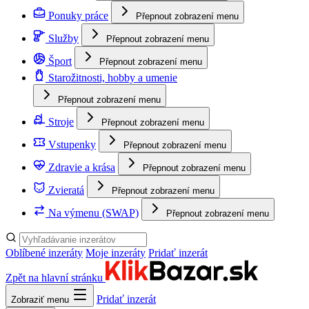
Ponuky práce
Přepnout zobrazení menu
Služby
Přepnout zobrazení menu
Šport
Přepnout zobrazení menu
Starožitnosti, hobby a umenie
Přepnout zobrazení menu
Stroje
Přepnout zobrazení menu
Vstupenky
Přepnout zobrazení menu
Zdravie a krása
Přepnout zobrazení menu
Zvieratá
Přepnout zobrazení menu
Na výmenu (SWAP)
Přepnout zobrazení menu
Oblíbené inzeráty
Moje inzeráty
Pridať inzerát
Zpět na hlavní stránku
Pridať inzerát
Zobraziť menu