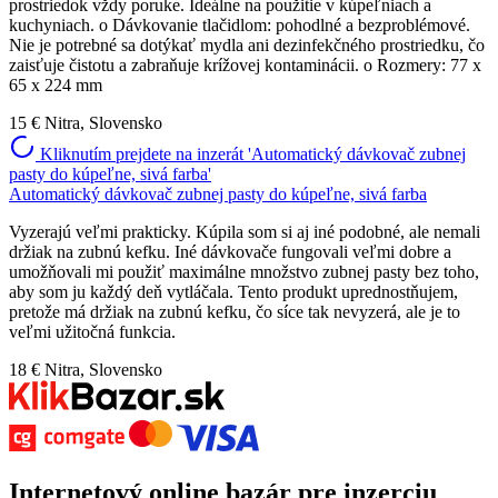
prostriedok vždy poruke. Ideálne na použitie v kúpeľniach a
kuchyniach. o Dávkovanie tlačidlom: pohodlné a bezproblémové.
Nie je potrebné sa dotýkať mydla ani dezinfekčného prostriedku, čo
zaisťuje čistotu a zabraňuje krížovej kontaminácii. o Rozmery: 77 x
65 x 224 mm
15 €
Nitra, Slovensko
Kliknutím prejdete na inzerát 'Automatický dávkovač zubnej
pasty do kúpeľne, sivá farba'
Automatický dávkovač zubnej pasty do kúpeľne, sivá farba
Vyzerajú veľmi prakticky. Kúpila som si aj iné podobné, ale nemali
držiak na zubnú kefku. Iné dávkovače fungovali veľmi dobre a
umožňovali mi použiť maximálne množstvo zubnej pasty bez toho,
aby som ju každý deň vytláčala. Tento produkt uprednostňujem,
pretože má držiak na zubnú kefku, čo síce tak nevyzerá, ale je to
veľmi užitočná funkcia.
18 €
Nitra, Slovensko
Internetový
online bazár
pre
inzerciu