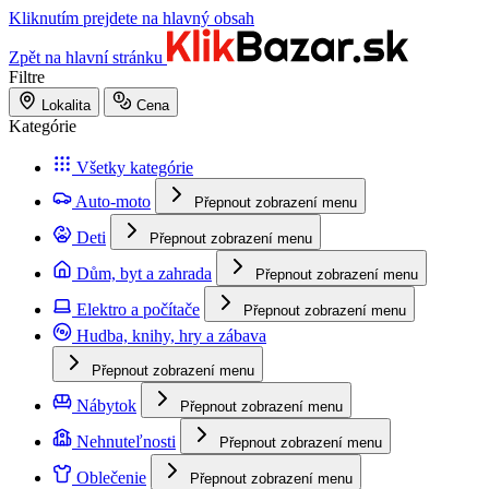
Kliknutím prejdete na hlavný obsah
Zpět na hlavní stránku
Filtre
Lokalita
Cena
Kategórie
Všetky kategórie
Auto-moto
Přepnout zobrazení menu
Deti
Přepnout zobrazení menu
Dům, byt a zahrada
Přepnout zobrazení menu
Elektro a počítače
Přepnout zobrazení menu
Hudba, knihy, hry a zábava
Přepnout zobrazení menu
Nábytok
Přepnout zobrazení menu
Nehnuteľnosti
Přepnout zobrazení menu
Oblečenie
Přepnout zobrazení menu