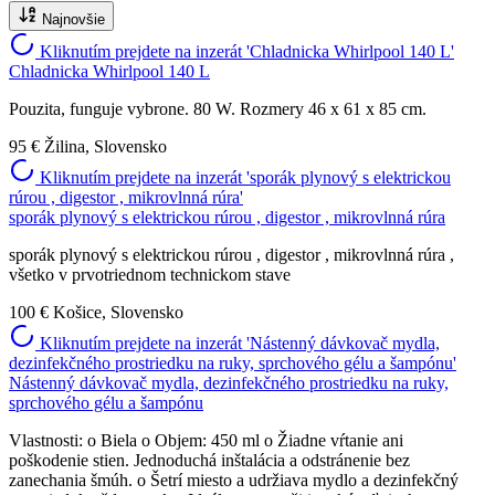
Najnovšie
Kliknutím prejdete na inzerát 'Chladnicka Whirlpool 140 L'
Chladnicka Whirlpool 140 L
Pouzita, funguje vybrone. 80 W. Rozmery 46 x 61 x 85 cm.
95 €
Žilina, Slovensko
Kliknutím prejdete na inzerát 'sporák plynový s elektrickou
rúrou , digestor , mikrovlnná rúra'
sporák plynový s elektrickou rúrou , digestor , mikrovlnná rúra
sporák plynový s elektrickou rúrou , digestor , mikrovlnná rúra ,
všetko v prvotriednom technickom stave
100 €
Košice, Slovensko
Kliknutím prejdete na inzerát 'Nástenný dávkovač mydla,
dezinfekčného prostriedku na ruky, sprchového gélu a šampónu'
Nástenný dávkovač mydla, dezinfekčného prostriedku na ruky,
sprchového gélu a šampónu
Vlastnosti: o Biela o Objem: 450 ml o Žiadne vŕtanie ani
poškodenie stien. Jednoduchá inštalácia a odstránenie bez
zanechania šmúh. o Šetrí miesto a udržiava mydlo a dezinfekčný