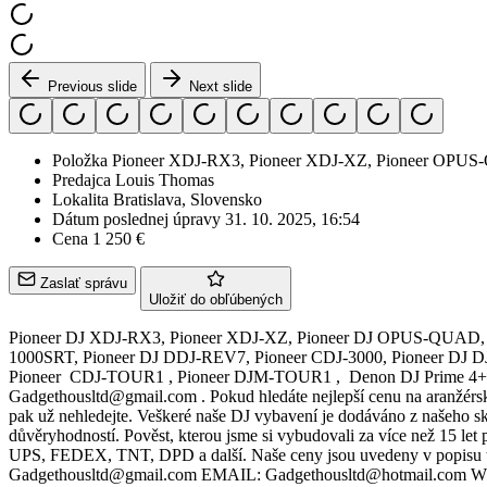
Previous slide
Next slide
Položka
Pioneer XDJ-RX3, Pioneer XDJ-XZ, Pioneer OPU
Predajca
Louis Thomas
Lokalita
Bratislava, Slovensko
Dátum poslednej úpravy
31. 10. 2025, 16:54
Cena
1 250 €
Zaslať správu
Uložiť do obľúbených
Pioneer DJ XDJ-RX3, Pioneer XDJ-XZ, Pioneer DJ OPUS-QUAD, AlphaTheta XDJ-AZ, AlphaTheta OMNIS-DUO, Pioneer DJ DDJ-FLX10, AlphaTheta DDJ-GRV6, Pioneer DDJ-1000, Pioneer DDJ-1000SRT, Pioneer DJ DDJ-REV7, Pioneer CDJ-3000, Pioneer DJ DJM-A9, AlphaTheta Euphonia, Pioneer CDJ-2000NXS2, Pioneer DJM-900NXS2, Pioneer DJ DJM-V10-LF , Pioneer DJ DJM-S11, Pioneer CDJ-TOUR1 , Pioneer DJM-TOUR1 , Denon DJ Prime 4+ , Allen & Heath Xone:96, PLAYdifferently MODEL 1 , Kontaktujte nás : WHATSAPP CHAT : +447451285577 , EMAIL: Gadgethousltd@gmail.com . Pokud hledáte nejlepší cenu na aranžérské klávesy, syntezátorové klávesy, DJ vybavení, DJ kontroléry, DJ Multi přehrávač, DJ Mixer, reproduktory, bicí a další hudební vybavení, pak už nehledejte. Veškeré naše DJ vybavení je dodáváno z našeho skladu ve Španělsku. Máme jednu z nejlepších cen hudebního vybavení v okolí. Naše společnost je známá svou spolehlivostí a důvěryhodností. Pověst, kterou jsme si vybudovali za více než 15 let prodejem zákazníkům po celém světě. Doručujeme do všech zemí v Evropě i mimo ni s renomovanými kurýrními službami, jako jsou DHL, UPS, FEDEX, TNT, DPD a další. Naše ceny jsou uvedeny v popisu tohoto inzerátu. . Pokud máte o některý z našich produktů zájem, kontaktujte nás přímo prostřednictvím: EMAIL: Gadgethousltd@gmail.com EMAIL: Gadgethousltd@hotmail.com WHATSAPP CHAT : 00447451285577 WHATSAPP CHAT : +447451285577 . AlphaTheta XDJ-AZ - All-in-one-DJ-System -- 1700 EUR AlphaTheta OMNIS-DUO -All-in-one-DJ-System -- 850 EUR AlphaTheta DDJ-GRV6 DJ ovladač -- 550 EUR DJ systém Pioneer DJ XDJ-RX3 vše v jednom -- 1250 EUR DJ systém Pioneer XDJ-XZ vše v jednom --- 1300 EUR Pioneer DJ OPUS-QUAD All-in-one DJ systém -- 1500 EUR DJ ovladač Pioneer DDJ-1000 Rekordbox --- 600 EUR Pioneer DDJ-1000 SRT Serato DJ ovladač --- 650 EUR DJ ovladač Pioneer DJ DDJ-FLX10 --- 900 EUR DJ ovladač Pioneer DJ DDJ-FLX6-GT --- 380 EUR DJ ovladač Pioneer DDJ-FLX6 --- EUR 350 Pioneer DJ DDJ-REV7 Serato DJ ovladač --- 1000 EUR Pioneer DJ DDJ-REV5 Serato DJ ovladač --- 550 EUR DJ ovladač Pioneer DDJ SX3 --- 450 EUR DJ ovladač Pioneer DDJ SX2 --- EUR 380 DJ ovladač Pioneer DDJ-SR2 ---- EUR 400 DJ ovladač Pioneer DDJ-800 --- 450 EUR Ovladač Pioneer DDJ-RZX --- 1100 EUR DJ ovladač Pioneer DDJ-RZ --- 700 EUR DJ ovladač Pioneer DDJ-SZ2 --- 750 EUR Multiplayer Pioneer XDJ-1000MK2 --- 650 EUR DJ systém Pioneer XDJ-RX --- 550 EUR DJ systém Pioneer XDJ-RX2 --- 800 EUR Digitální DJ systém Pioneer DJ XDJ-RR --- 550 EUR Digitální přehrávač Pioneer XDJ-700 --- 450 EUR Pioneer XDJ-1000 Multiplayer --- 400 EUR DJ SETY: Sada Pioneer DJ CDJ-2000 Nexus: 2x CDJ-2000 Nexus + 1x DJM-900-Nexus DJ-Mixus + 1x HDJ-1500-K == 1600 EUR Pioneer DJ set 1x Pioneer DJM-900NXS2 Mixer + 2x CDJ 2000 NXS2+ Hdj-2000 Mk2 sluchátka == 2500 EUR DJ set Pioneer: 2x Pioneer CDJ-2000 NXS2 White Edition + 1x Pioneer DJM-900 NXS2 White Edition == 2500 EUR Pioneer DJ CDJ-3000-White Edition (2) + 1x DJM-900NXS2-White | Limitovaná edice bílý balíček == 3500 EUR Pioneer DJ set: 2X Pioneer CDJ-3000 Multiplayer + 1x Pioneer DJM-900NXS2 DJ Mixer == 3500 EUR Pioneer DJ set: (2x) Pioneer CDJ-3000 Multiplayer + 1x Pioneer DJM-A9 DJ Mixer DJ balíček === 3900 EUR Pioneer DJ set: (2x) Pioneer CDJ-3000 Multiplayer + 1x Pioneer DJ DJM-V10-LF Mix DJ balíček === 4200 EUR DJ s