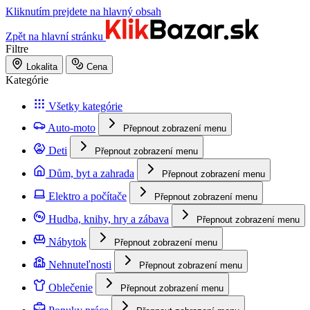
Kliknutím prejdete na hlavný obsah
Zpět na hlavní stránku
Filtre
Lokalita
Cena
Kategórie
Všetky kategórie
Auto-moto
Přepnout zobrazení menu
Deti
Přepnout zobrazení menu
Dům, byt a zahrada
Přepnout zobrazení menu
Elektro a počítače
Přepnout zobrazení menu
Hudba, knihy, hry a zábava
Přepnout zobrazení menu
Nábytok
Přepnout zobrazení menu
Nehnuteľnosti
Přepnout zobrazení menu
Oblečenie
Přepnout zobrazení menu