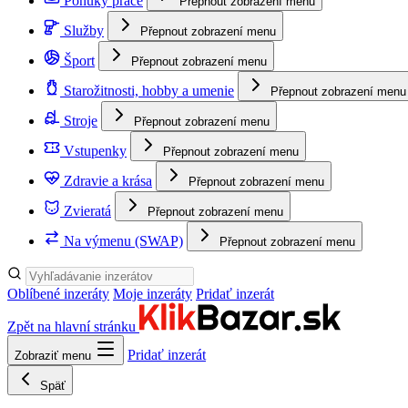
Ponuky práce
Přepnout zobrazení menu
Služby
Přepnout zobrazení menu
Šport
Přepnout zobrazení menu
Starožitnosti, hobby a umenie
Přepnout zobrazení menu
Stroje
Přepnout zobrazení menu
Vstupenky
Přepnout zobrazení menu
Zdravie a krása
Přepnout zobrazení menu
Zvieratá
Přepnout zobrazení menu
Na výmenu (SWAP)
Přepnout zobrazení menu
Oblíbené inzeráty
Moje inzeráty
Pridať inzerát
Zpět na hlavní stránku
Pridať inzerát
Zobraziť menu
Späť